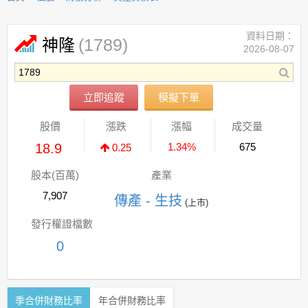
資料日期：
(1789)
神隆
2026-08-07
立即追蹤
模擬下單
股價
漲跌
漲幅
成交量
18.9
1.34%
675
0.25
股本(百萬)
產業
7,907
傳產 - 生技
(上市)
發行權證檔數
0
季合併財務比率
年合併財務比率