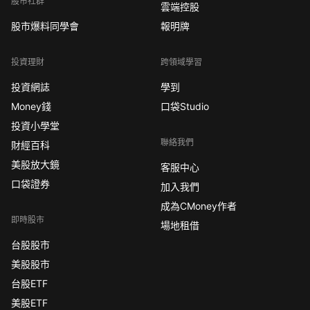
股市社群
雲端控股
股市爆料同學會
報明牌
投資理財
跨領域學習
投資網誌
學到
Money錢
口袋Studio
投資小學堂
聯絡我們
財經百科
美股放大鏡
客服中心
口袋證券
加入我們
成為CMoney作者
即時股市
場地租借
台股股市
美股股市
台股ETF
美股ETF