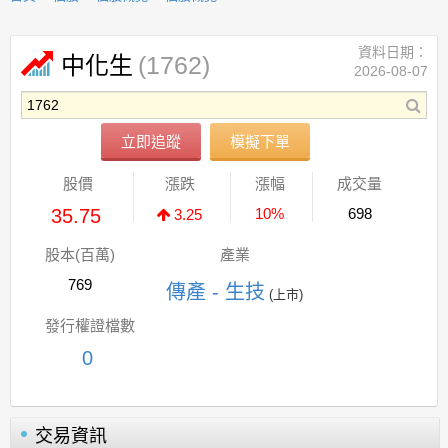
資料日期：
(1762)
中化生
2026-08-07
立即追蹤
模擬下單
股價
漲跌
漲幅
成交量
35.75
10%
698
3.25
股本(百萬)
產業
769
傳產 - 生技
(上市)
發行權證檔數
0
交易資訊