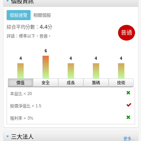
個股資訊
個股速覽
相關個股
4.4
綜合平均分數：
分
普通
評語：
標準以下，普通。
6
4
4
4
4
價值
安全
成長
籌碼
技術
本益比 < 20
股價淨值比 < 1.5
殖利率 > 3%
三大法人
更多...