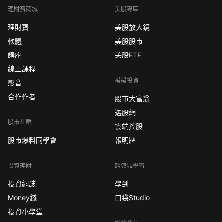
理財寶商城
美股專區
理財寶
美股放大鏡
軟體
美股股市
講座
美股ETF
線上課程
模擬投資
影音
合作作者
股市大富翁
選股網
股市社群
雲端控股
股市爆料同學會
報明牌
投資理財
跨領域學習
投資網誌
學到
Money錢
口袋Studio
投資小學堂