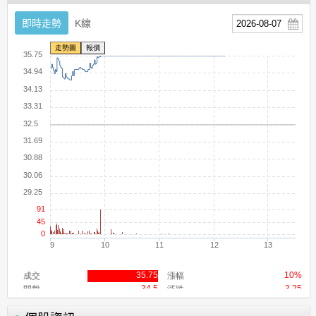
即時走勢
K線