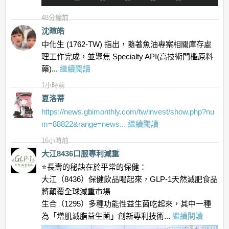
48分鐘前
沈暄皓
中化生 (1762-TW) 指出，隨著魚油專案相關庫存處
理工作完成，並聚焦 Specialty API(高技術門檻原料
藥)...
繼續閱讀
1小時前
夏洛蒂
https://news.gbimonthly.com/tw/invest/show.php?nu
m=88822&range=news...
繼續閱讀
16小時前
大江8436口服專利減重
⭐️長壽的秘訣在於平常的保健：
大江（8436）保健飲品喝起來，GLP-1天然減肥食品
將顛覆全球減重市場
生合（1295）多種功能性益生菌吃起來，其中一種
為「增肌減脂益生菌」創新專利技術...
繼續閱讀