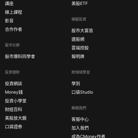
講座
美股ETF
線上課程
模擬投資
影音
合作作者
股市大富翁
選股網
股市社群
雲端控股
股市爆料同學會
報明牌
投資理財
跨領域學習
投資網誌
學到
Money錢
口袋Studio
投資小學堂
聯絡我們
財經百科
美股放大鏡
客服中心
口袋證券
加入我們
成為CMoney作者