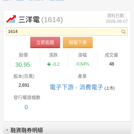
資料日期：
(1614)
三洋電
2026-08-07
立即追蹤
模擬下單
股價
漲跌
漲幅
成交量
30.95
-0.64%
48
-0.2
股本(百萬)
產業
2,691
電子下游 - 消費電子
(上市)
發行權證檔數
0
融資融券明細