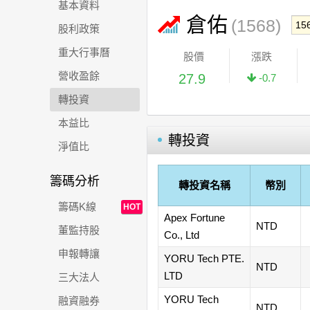
基本資料
倉佑
(1568)
股利政策
重大行事曆
股價
漲跌
營收盈餘
27.9
-0.7
轉投資
本益比
轉投資
淨值比
籌碼分析
轉投資名稱
幣別
籌碼K線
HOT
Apex Fortune
NTD
董監持股
Co., Ltd
申報轉讓
YORU Tech PTE.
NTD
LTD
三大法人
YORU Tech
融資融券
NTD