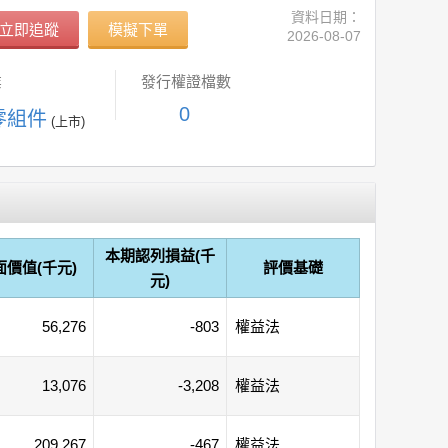
資料日期：
立即追蹤
模擬下單
2026-08-07
業
發行權證檔數
0
零組件
(上市)
本期認列損益(千
面價值(千元)
評價基礎
元)
56,276
-803
權益法
13,076
-3,208
權益法
209,267
-467
權益法