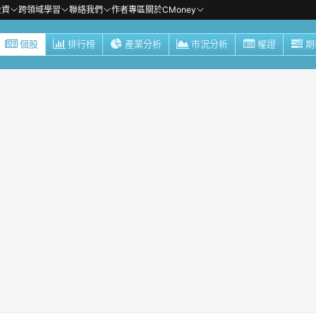
投資
跨領域學習
聯絡我們
作者專區
關於CMoney
個股
排行榜
產業分析
市況分析
權證
期