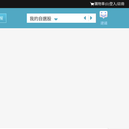
購物車(
0
)
登入/註冊
權
我的自選股
建議