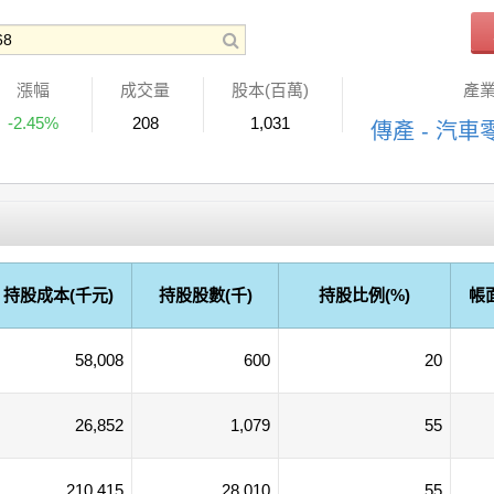
漲幅
成交量
股本(百萬)
產
-2.45%
208
1,031
傳產 - 汽車
持股成本(千元)
持股股數(千)
持股比例(%)
帳
58,008
600
20
26,852
1,079
55
210,415
28,010
55