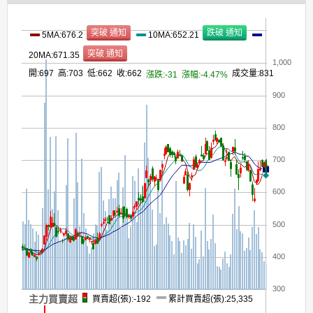
5MA:676.2
10MA:652.21
20MA:671.35
1,000
開:697 高:703 低:662 收:662
成交量:831
漲跌:-31
漲幅:-4.47%
900
800
700
600
500
400
300
主力買賣超
買賣超(張):-192
累計買賣超(張):25,335