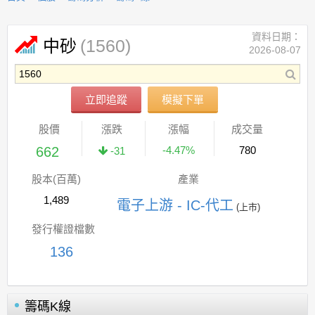
資料日期：
(1560)
中砂
2026-08-07
立即追蹤
模擬下單
股價
漲跌
漲幅
成交量
662
-4.47%
780
-31
股本(百萬)
產業
1,489
電子上游 - IC-代工
(上市)
發行權證檔數
136
籌碼K線