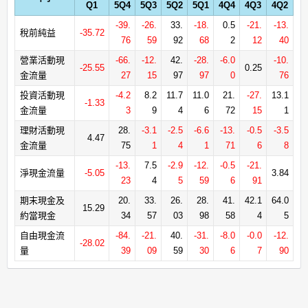
Q1
5Q4
5Q3
5Q2
5Q1
4Q4
4Q3
4Q2
-39.
-26.
33.
-18.
0.5
-21.
-13.
稅前純益
-35.72
76
59
92
68
2
12
40
營業活動現
-66.
-12.
42.
-28.
-6.0
-10.
-25.55
0.25
金流量
27
15
97
97
0
76
投資活動現
-4.2
8.2
11.7
11.0
21.
-27.
13.1
-1.33
金流量
3
9
4
6
72
15
1
理財活動現
28.
-3.1
-2.5
-6.6
-13.
-0.5
-3.5
4.47
金流量
75
1
4
1
71
6
8
-13.
7.5
-2.9
-12.
-0.5
-21.
淨現金流量
-5.05
3.84
23
4
5
59
6
91
期末現金及
20.
33.
26.
28.
41.
42.1
64.0
15.29
約當現金
34
57
03
98
58
4
5
自由現金流
-84.
-21.
40.
-31.
-8.0
-0.0
-12.
-28.02
量
39
09
59
30
6
7
90