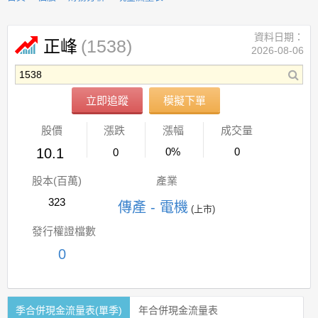
資料日期：
(1538)
正峰
2026-08-06
立即追蹤
模擬下單
股價
漲跌
漲幅
成交量
10.1
0%
0
0
股本(百萬)
產業
323
傳產 - 電機
(上市)
發行權證檔數
0
季合併現金流量表(單季)
年合併現金流量表