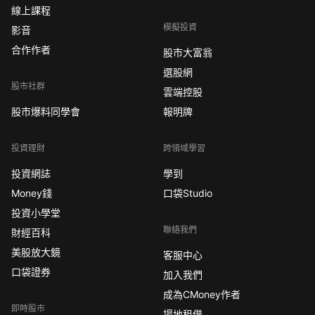
線上課程
模擬投資
影音
合作作者
股市大富翁
選股網
股市社群
雲端控股
股市爆料同學會
報明牌
投資理財
跨領域學習
投資網誌
學到
Money錢
口袋Studio
投資小學堂
聯絡我們
財經百科
美股放大鏡
客服中心
口袋證券
加入我們
成為CMoney作者
即時股市
場地租借