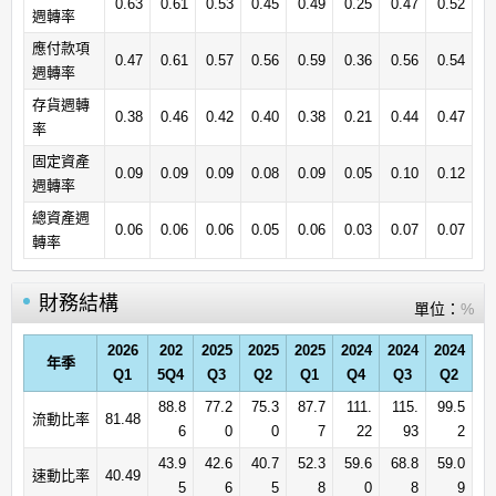
0.63
0.61
0.53
0.45
0.49
0.25
0.47
0.52
週轉率
應付款項
0.47
0.61
0.57
0.56
0.59
0.36
0.56
0.54
週轉率
存貨週轉
0.38
0.46
0.42
0.40
0.38
0.21
0.44
0.47
率
固定資產
0.09
0.09
0.09
0.08
0.09
0.05
0.10
0.12
週轉率
總資產週
0.06
0.06
0.06
0.05
0.06
0.03
0.07
0.07
轉率
財務結構
單位：
%
2026
202
2025
2025
2025
2024
2024
2024
年季
Q1
5Q4
Q3
Q2
Q1
Q4
Q3
Q2
88.8
77.2
75.3
87.7
111.
115.
99.5
流動比率
81.48
6
0
0
7
22
93
2
43.9
42.6
40.7
52.3
59.6
68.8
59.0
速動比率
40.49
5
6
5
8
0
8
9