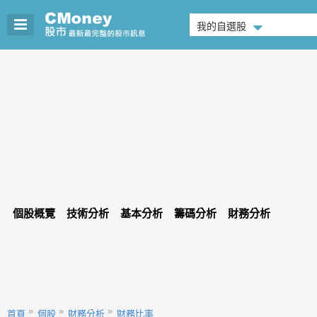
我的自選股
個股概覽
技術分析
基本分析
籌碼分析
財務分析
首頁
個股
財務分析
財務比率