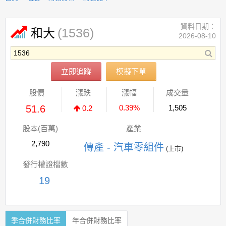
資料日期：
(1536)
和大
2026-08-10
立即追蹤
模擬下單
股價
漲跌
漲幅
成交量
51.6
0.39%
1,505
0.2
股本(百萬)
產業
2,790
傳產 - 汽車零組件
(上市)
發行權證檔數
19
季合併財務比率
年合併財務比率