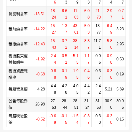
6
3
9
3
7
4
7
-18.
-6.6
-11.
-6.0
-21.
-2.9
-0.7
營業利益率
-13.51
24
1
03
8
70
7
1
-15.
-1.3
-43.
-5.0
13.
-6.4
稅前純益率
-14.22
3.23
27
7
61
3
77
9
-15.
-3.7
-38.
-8.3
11.7
-5.8
稅後純益率
-12.43
2.95
43
2
14
7
1
0
稅後股東權
-2.4
-0.5
-5.1
-1.1
0.9
-0.9
-1.92
0.50
益報酬率
4
1
5
7
6
8
稅後資產報
-0.8
-0.1
-1.9
-0.4
0.3
-0.3
-0.68
0.19
酬率
8
9
5
6
7
8
4.4
4.2
4.0
4.4
2.4
每股營業額
4.28
5.21
5.89
8
8
5
2
2
公告每股淨
27.
28.
28.
31.
31.
30.9
30.9
26.98
值
53
44
51
24
58
0
5
每股稅後盈
-0.6
-0.1
-1.5
-0.3
0.3
-0.3
-0.52
0.15
餘
9
5
4
7
0
0