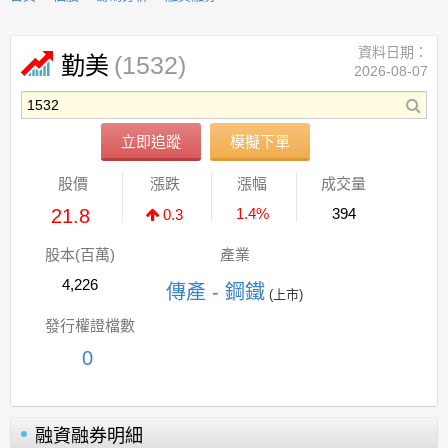
資料日期：
(1532)
勤美
2026-08-07
立即追蹤
模擬下單
股價
漲跌
漲幅
成交量
21.8
1.4%
394
0.3
股本(百萬)
產業
4,226
傳產 - 鋼鐵
(上市)
發行權證檔數
0
融資融券明細