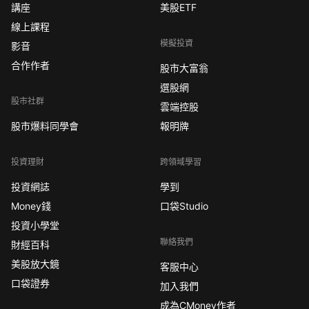
講座
美股ETF
線上課程
模擬投資
影音
合作作者
股市大富翁
選股網
股市社群
雲端控股
股市爆料同學會
報明牌
投資理財
跨領域學習
投資網誌
學到
Money錢
口袋Studio
投資小學堂
聯絡我們
財經百科
美股放大鏡
客服中心
口袋證券
加入我們
成為CMoney作者