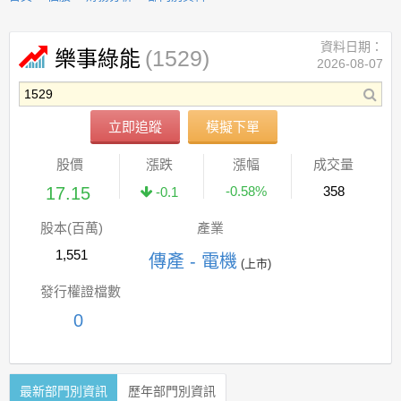
資料日期：
(1529)
樂事綠能
2026-08-07
立即追蹤
模擬下單
股價
漲跌
漲幅
成交量
17.15
-0.58%
358
-0.1
股本(百萬)
產業
1,551
傳產 - 電機
(上市)
發行權證檔數
0
最新部門別資訊
歷年部門別資訊