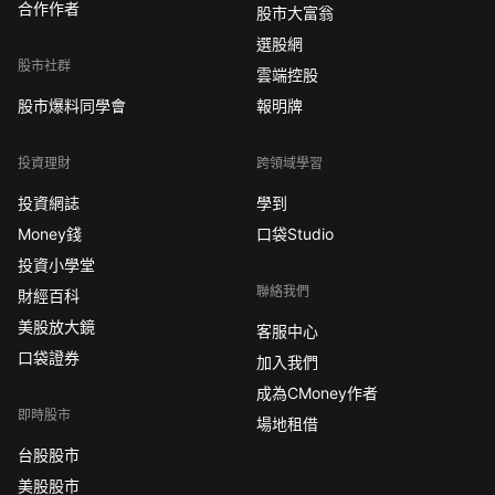
合作作者
股市大富翁
選股網
股市社群
雲端控股
股市爆料同學會
報明牌
投資理財
跨領域學習
投資網誌
學到
Money錢
口袋Studio
投資小學堂
聯絡我們
財經百科
美股放大鏡
客服中心
口袋證券
加入我們
成為CMoney作者
即時股市
場地租借
台股股市
美股股市