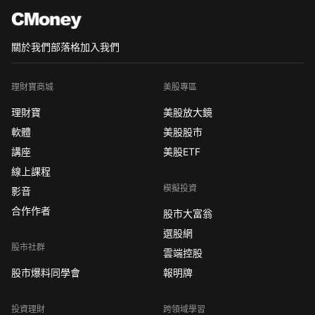
關於我們
部落格
加入我們
理財寶商城
美股專區
理財寶
美股放大鏡
軟體
美股股市
講座
美股ETF
線上課程
模擬投資
影音
合作作者
股市大富翁
選股網
股市社群
雲端控股
股市爆料同學會
報明牌
投資理財
跨領域學習