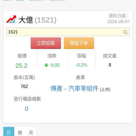
資料日期：
(1521)
大億
2026-08-07
立即追蹤
模擬下單
股價
漲跌
漲幅
成交量
25.2
-0.2%
8
-0.05
股本(百萬)
產業
762
傳產 - 汽車零組件
(上市)
發行權證檔數
0
日
周
月