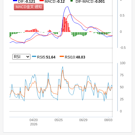
DIF
:
-0.121
MACD
:
-0.12
DIF-MACD
:
-0.001
0.5
0
-0.5
RSI5
:
51.64
RSI10
:
48.03
100
75
50
25
0
04/20
05/25
06/29
08/03
2026