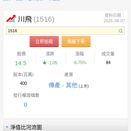
資料日期：
(1516)
川飛
2026-08-07
立即追蹤
模擬下單
股價
漲跌
漲幅
成交量
14.5
-6.75%
84
-1.05
股本(百萬)
產業
400
傳產 - 其他
(上市)
發行權證檔數
0
淨值比河流圖