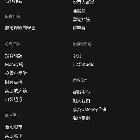
合作作者
股市大富翁
選股網
股市社群
雲端控股
股市爆料同學會
報明牌
投資理財
跨領域學習
投資網誌
學到
Money錢
口袋Studio
投資小學堂
聯絡我們
財經百科
美股放大鏡
客服中心
口袋證券
加入我們
成為CMoney作者
即時股市
場地租借
台股股市
美股股市