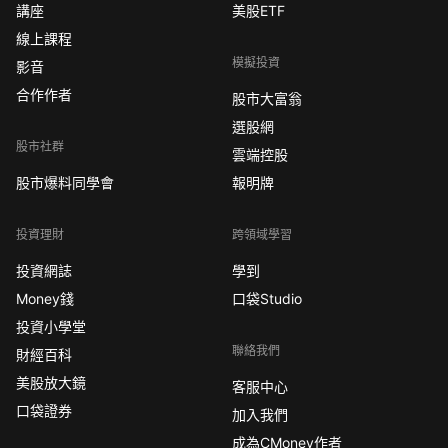
講座
美股ETF
線上課程
模擬投資
影音
合作作者
股市大富翁
選股網
股市社群
雲端控股
股市爆料同學會
報明牌
投資理財
跨領域學習
投資網誌
學到
Money錢
口袋Studio
投資小學堂
聯絡我們
財經百科
美股放大鏡
客服中心
口袋證券
加入我們
成為CMoney作者