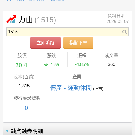
資料日期：
(1515)
力山
2026-08-07
立即追蹤
模擬下單
股價
漲跌
漲幅
成交量
30.4
-4.85%
360
-1.55
股本(百萬)
產業
1,815
傳產 - 運動休閒
(上市)
發行權證檔數
0
融資融券明細