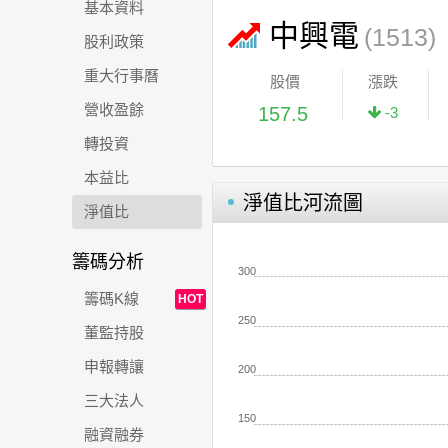
基本資料
中興電
(1513)
股利政策
重大行事曆
股價
漲跌
營收盈餘
157.5
-3
轉投資
本益比
淨值比河流圖
淨值比
籌碼分析
300
籌碼K線
HOT
250
董監持股
申報轉讓
200
三大法人
150
融資融券