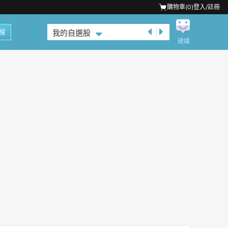
購物車(
0
)
登入/註冊
權
我的自選股
建議