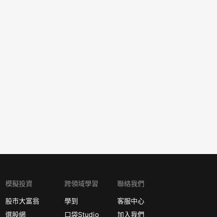
模擬投資
跨領域學習
聯絡我們
股市大富翁
學到
客服中心
選股網
口袋Studio
加入我們