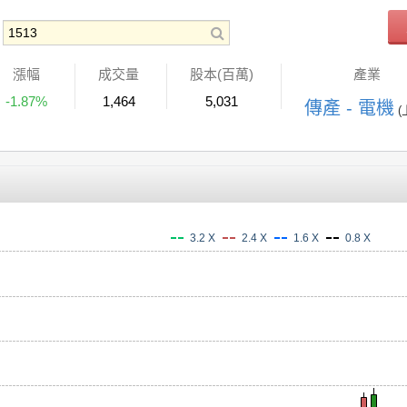
漲幅
成交量
股本(百萬)
產業
-1.87%
1,464
5,031
傳產 - 電機
(
3.2 X
2.4 X
1.6 X
0.8 X