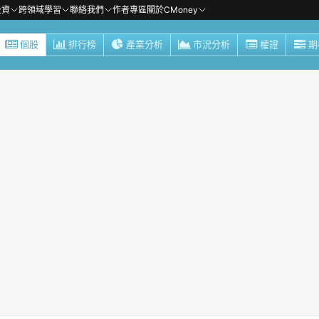
投資
跨領域學習
聯絡我們
作者專區
關於CMoney
個股
排行榜
產業分析
市況分析
權證
期