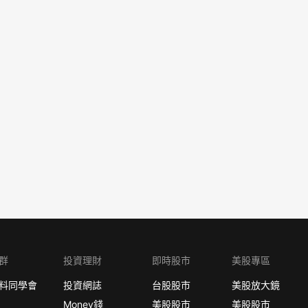
群
投資理財
即時股市
美股專區
料同學會
投資網誌
台股股市
美股放大鏡
Money錢
美股股市
美股股市