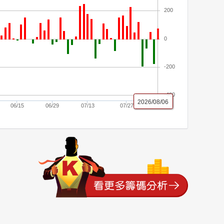
200
0
-200
-400
2026/08/06
06/15
06/29
07/13
07/27