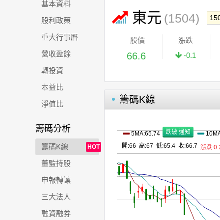
基本資料
東元
(1504)
股利政策
重大行事曆
股價
漲跌
營收盈餘
66.6
-0.1
轉投資
本益比
籌碼K線
淨值比
籌碼分析
5MA:65.74
10MA
籌碼K線
開:66 高:67 低:65.4 收:66.7
HOT
漲跌:0.
董監持股
申報轉讓
三大法人
融資融券