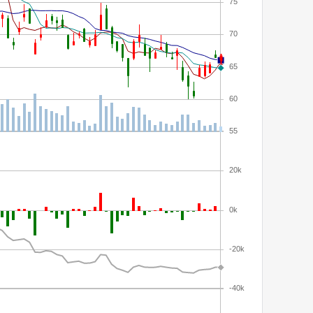
75
70
65
60
55
20k
0k
-20k
-40k