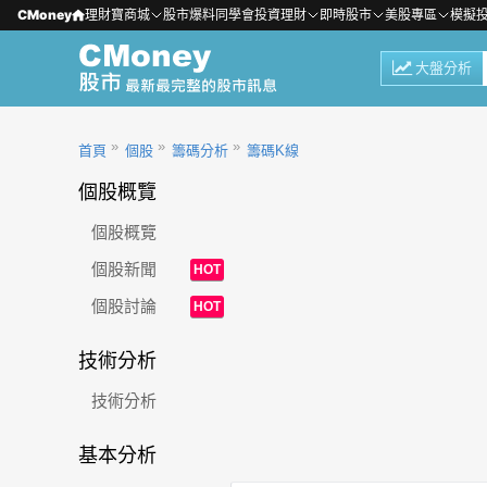
CMoney
理財寶商城
股市爆料同學會
投資理財
即時股市
美股專區
模擬
大盤分析
首頁
個股
籌碼分析
籌碼K線
個股概覽
個股概覽
個股新聞
HOT
個股討論
HOT
技術分析
技術分析
基本分析