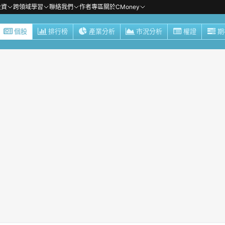
投資
跨領域學習
聯絡我們
作者專區
關於CMoney
個股
排行榜
產業分析
市況分析
權證
期