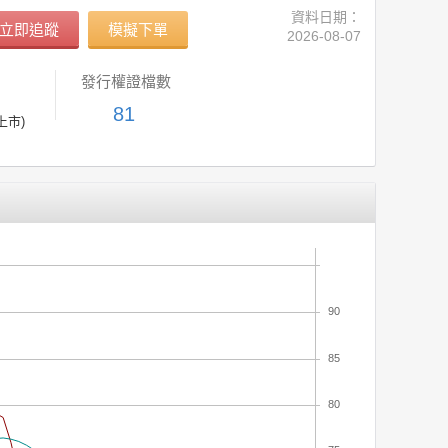
資料日期：
立即追蹤
模擬下單
2026-08-07
發行權證檔數
81
上市)
90
85
80