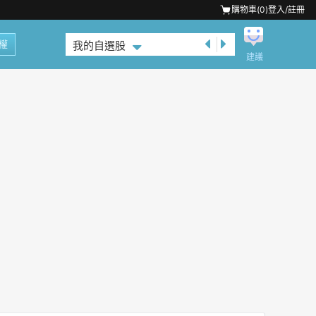
購物車(
0
)
登入/註冊
權
我的自選股
建議