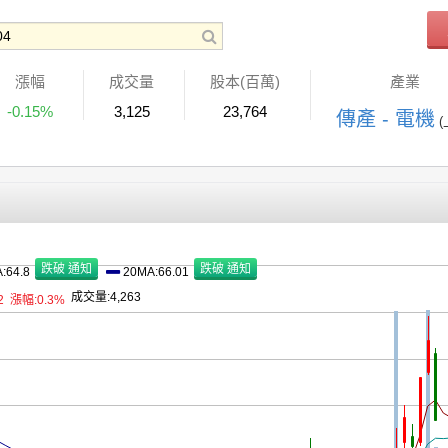
漲幅
成交量
股本(百萬)
產業
-0.15%
3,125
23,764
傳產 - 電機
(
:64.8
20MA:66.01
成交量:4,263
2
漲幅:0.3%