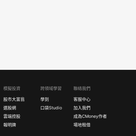
模擬投資
跨領域學習
聯絡我們
股市大富翁
學到
客服中心
選股網
口袋Studio
加入我們
雲端控股
成為CMoney作者
報明牌
場地租借