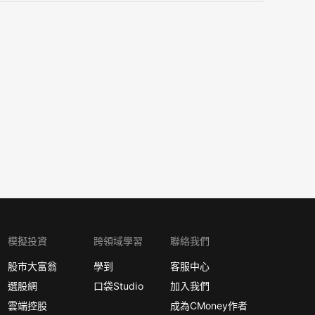
模擬投資
跨領域學習
聯絡我們
股市大富翁
學到
客服中心
選股網
口袋Studio
加入我們
雲端控股
成為CMoney作者