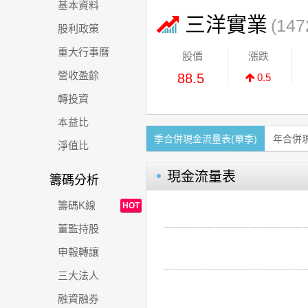
基本資料
三洋實業
(147
股利政策
重大行事曆
股價
漲跌
營收盈餘
88.5
0.5
轉投資
本益比
季合併現金流量表(單季)
年合併
淨值比
現金流量表
籌碼分析
籌碼K線
HOT
董監持股
申報轉讓
三大法人
融資融券