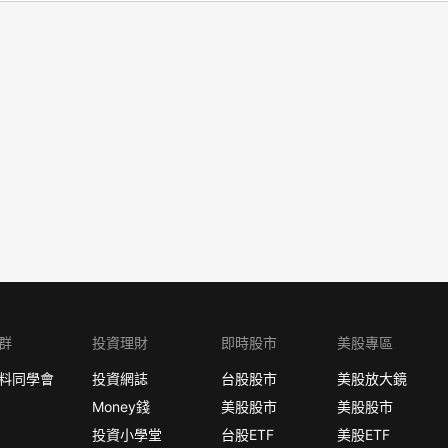
群
投資理財
即時股市
美股專區
料同學會
投資網誌
台股股市
美股放大鏡
Money錢
美股股市
美股股市
投資小學堂
台股ETF
美股ETF