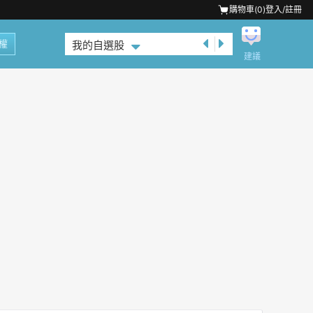
購物車(
0
)
登入/註冊
權
我的自選股
建議