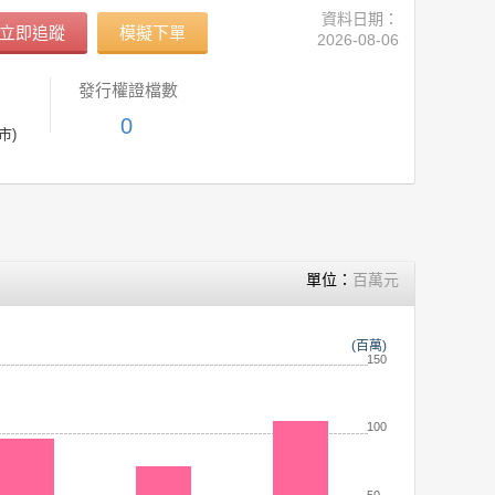
資料日期：
立即追蹤
模擬下單
2026-08-06
發行權證檔數
0
市)
單位：
百萬元
(百萬)
150
100
50