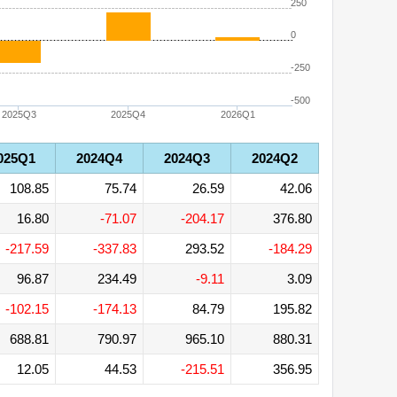
250
0
-250
-500
2025Q3
2025Q4
2026Q1
025Q1
2024Q4
2024Q3
2024Q2
108.85
75.74
26.59
42.06
16.80
-71.07
-204.17
376.80
-217.59
-337.83
293.52
-184.29
96.87
234.49
-9.11
3.09
-102.15
-174.13
84.79
195.82
688.81
790.97
965.10
880.31
12.05
44.53
-215.51
356.95