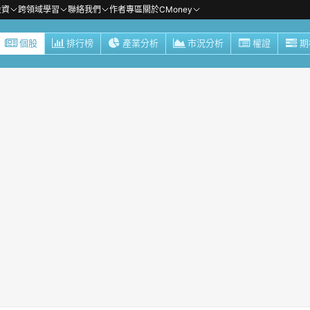
投資
跨領域學習
聯絡我們
作者專區
關於CMoney
個股
排行榜
產業分析
市況分析
權證
期