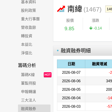
基本資料
南緯
(1467)
股利政策
重大行事曆
股價
漲跌
營收盈餘
9.85
-0.14
轉投資
本益比
融資融券明細
淨值比
日期
融資增減
籌碼分析
2026-08-07
-2
籌碼K線
HOT
2026-08-06
349
董監持股
2026-08-05
200
申報轉讓
2026-08-04
-14
三大法人
2026-08-03
-57
融資融券