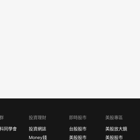
群
投資理財
即時股市
美股專區
料同學會
投資網誌
台股股市
美股放大鏡
Money錢
美股股市
美股股市