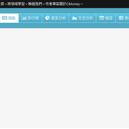
投資
跨領域學習
聯絡我們
作者專區
關於CMoney
個股
排行榜
產業分析
市況分析
權證
期