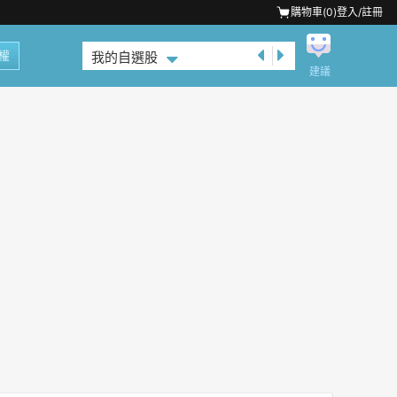
購物車(
0
)
登入/註冊
權
我的自選股
建議