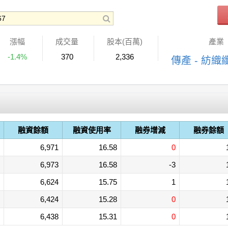
漲幅
成交量
股本(百萬)
產業
-1.4%
370
2,336
傳產 - 紡織
融資餘額
融資使用率
融券增減
融券餘額
6,971
16.58
0
6,973
16.58
-3
6,624
15.75
1
6,424
15.28
0
6,438
15.31
0