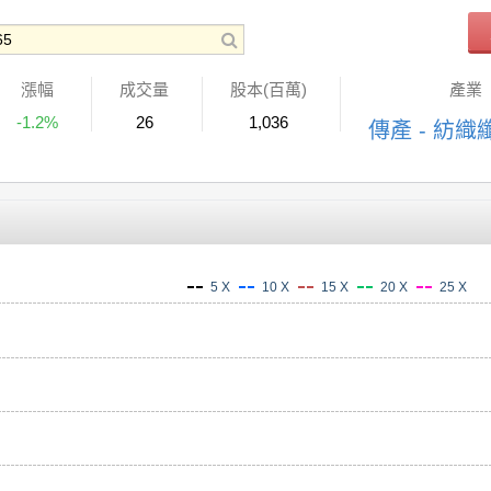
漲幅
成交量
股本(百萬)
產業
-1.2%
26
1,036
傳產 - 紡織
5 X
10 X
15 X
20 X
25 X