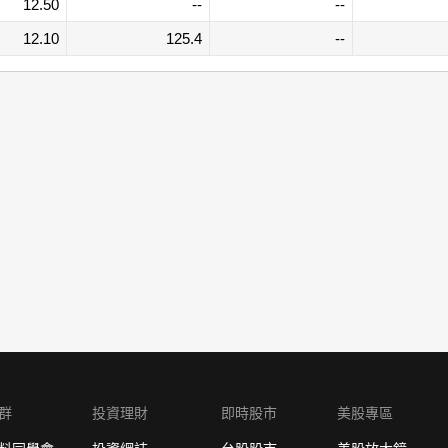
12.50
--
--
12.10
125.4
--
群
投資理財
即時股市
美股專區