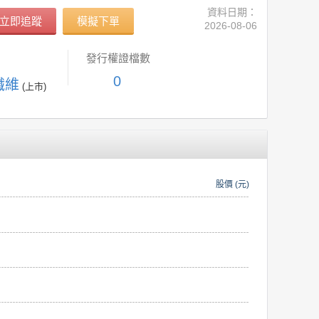
資料日期：
立即追蹤
模擬下單
2026-08-06
發行權證檔數
0
纖維
(上市)
股價 (元)