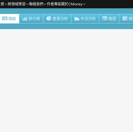
投資
跨領域學習
聯絡我們
作者專區
關於CMoney
個股
排行榜
產業分析
市況分析
權證
期