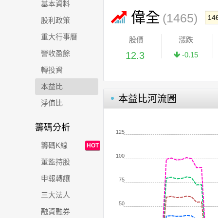
基本資料
偉全
(1465)
股利政策
重大行事曆
股價
漲跌
營收盈餘
12.3
-0.15
轉投資
本益比
本益比河流圖
淨值比
籌碼分析
125
籌碼K線
HOT
100
董監持股
申報轉讓
75
三大法人
50
融資融券