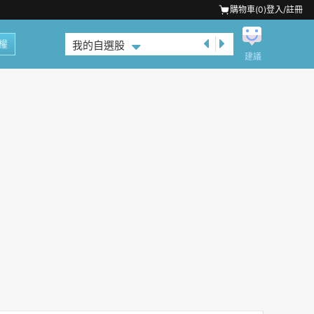
購物車(
0
)
登入/註冊
權
我的自選股
建議