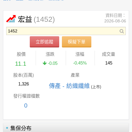
資料日期：
(1452)
宏益
2026-08-06
立即追蹤
模擬下單
股價
漲跌
漲幅
成交量
11.1
-0.45%
145
-0.05
股本(百萬)
產業
1,326
傳產 - 紡織纖維
(上市)
發行權證檔數
0
集保分布