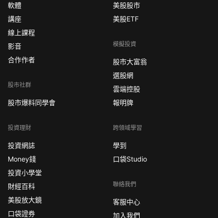
軟體
美股股市
講座
美股ETF
線上課程
模擬投資
影音
合作作者
股市大富翁
選股網
股市社群
雲端控股
股市爆料同學會
報明牌
投資理財
跨領域學習
投資網誌
學到
Money錢
口袋Studio
投資小學堂
聯絡我們
財經百科
美股放大鏡
客服中心
口袋證券
加入我們