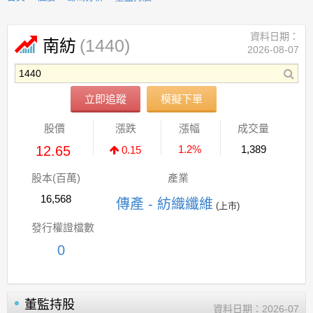
資料日期：
(1440)
南紡
2026-08-07
立即追蹤
模擬下單
股價
漲跌
漲幅
成交量
12.65
1.2%
1,389
0.15
股本(百萬)
產業
16,568
傳產 - 紡織纖維
(上市)
發行權證檔數
0
董監持股
資料日期：
2026-07