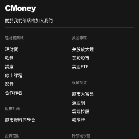
關於我們
部落格
加入我們
理財寶商城
美股專區
理財寶
美股放大鏡
軟體
美股股市
講座
美股ETF
線上課程
模擬投資
影音
合作作者
股市大富翁
選股網
股市社群
雲端控股
股市爆料同學會
報明牌
投資理財
跨領域學習