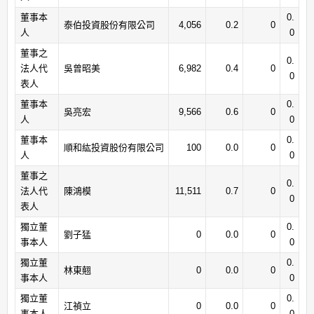
董事本
0.
泰伯投資股份有限公司
4,056
0.2
0
人
0
董事之
0.
法人代
吳曾昭美
6,982
0.4
0
0
表人
董事本
0.
吳亮宏
9,566
0.6
0
人
0
董事本
0.
順和紘投資股份有限公司
100
0.0
0
人
0
董事之
0.
法人代
陳鴻模
11,511
0.7
0
0
表人
獨立董
0.
劉子猛
0
0.0
0
事本人
0
獨立董
0.
林東翹
0
0.0
0
事本人
0
獨立董
0.
江禎立
0
0.0
0
事本人
0