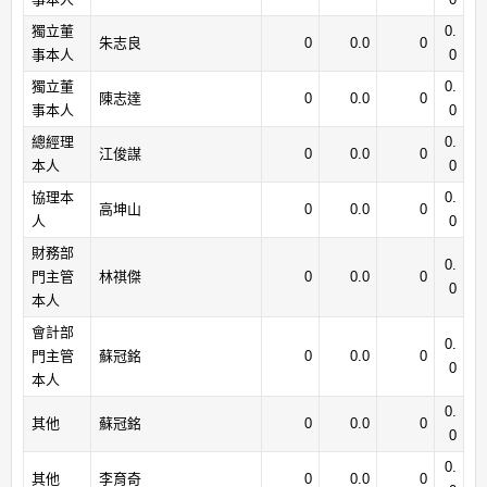
獨立董
0.
朱志良
0
0.0
0
事本人
0
獨立董
0.
陳志達
0
0.0
0
事本人
0
總經理
0.
江俊謀
0
0.0
0
本人
0
協理本
0.
高坤山
0
0.0
0
人
0
財務部
0.
門主管
林祺傑
0
0.0
0
0
本人
會計部
0.
門主管
蘇冠銘
0
0.0
0
0
本人
0.
其他
蘇冠銘
0
0.0
0
0
0.
其他
李育奇
0
0.0
0