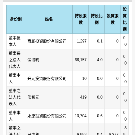
設
持股張
持股比
設質張
質
身份別
姓名
數
例
數
比
例
董事長
0.
育鵬投資股份有限公司
1,297
0.1
0
本人
0
董事長
0.
之法人
侯博明
66,157
4.0
0
0
代表人
董事本
0.
升元投資股份有限公司
10
0.0
0
人
0
董事之
0.
法人代
侯智元
419
0.0
0
0
表人
董事本
0.
永原投資股份有限公司
10,704
0.6
0
人
0
董事之
8
法人代
吳中和
6,983
0.4
6,277
9.