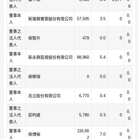
表人
9
董事本
0.
新復興實業股份有限公司
57,505
3.5
0
人
0
董事之
0.
法人代
侯智升
479
0.0
0
0
表人
董事本
0.
新永興投資股份有限公司
88,960
5.4
0
人
0
董事之
0.
法人代
侯郁瑢
0
0.0
0
0
表人
董事本
0.
兆立股份有限公司
6,770
0.4
0
人
0
董事之
0.
法人代
莊昀達
5,780
0.3
0
0
表人
董事本
116,66
0.
侯博裕
7.0
0
人
2
0