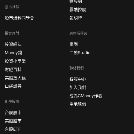
選股網
股市社群
雲端控股
股市爆料同學會
報明牌
投資理財
跨領域學習
投資網誌
學到
Money錢
口袋Studio
投資小學堂
聯絡我們
財經百科
美股放大鏡
客服中心
口袋證券
加入我們
成為CMoney作者
即時股市
場地租借
台股股市
美股股市
台股ETF