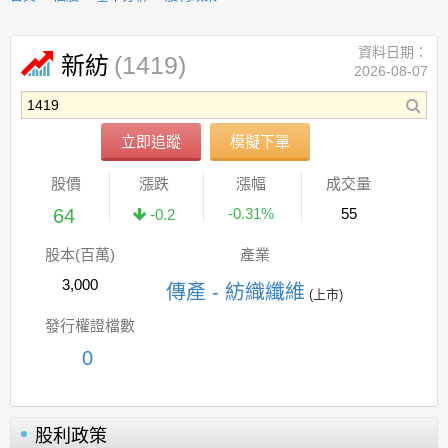
資料日期：
(1419)
新紡
2026-08-07
立即追蹤
模擬下單
股價
漲跌
漲幅
成交量
64
-0.31%
55
-0.2
股本(百萬)
產業
3,000
傳產 - 紡織纖維
(上市)
發行權證檔數
0
股利政策