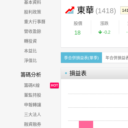
基本資料
東華
(1418)
股利政策
重大行事曆
股價
漲跌
營收盈餘
18
-0.2
轉投資
本益比
季合併損益表(單季)
年合併損益
淨值比
損益表
籌碼分析
籌碼K線
HOT
董監持股
申報轉讓
三大法人
融資融券