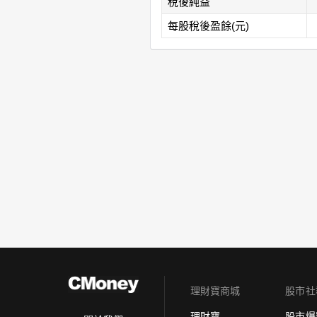
稅後純益
每股稅後盈餘(元)
理財寶商城
股市社
理財寶
股市爆