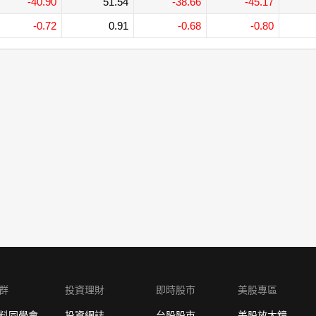
-40.90
51.54
-38.66
-45.17
-0.72
0.91
-0.68
-0.80
群
投資理財
即時股市
美股專區
料同學會
投資網誌
台股股市
美股放大鏡