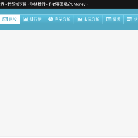
投資
跨領域學習
聯絡我們
作者專區
關於CMoney
個股
排行榜
產業分析
市況分析
權證
期