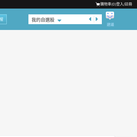
購物車(
0
)
登入/註冊
權
我的自選股
建議