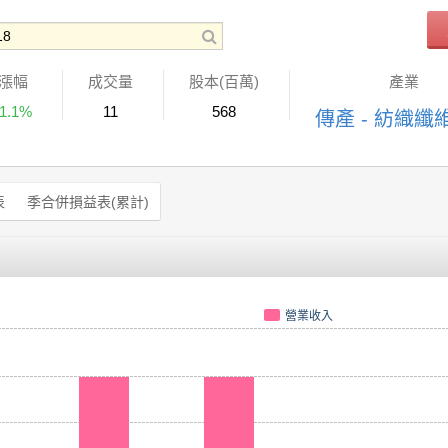
漲幅
成交量
股本(百萬)
產業
-1.1%
11
568
傳產 - 紡織纖
表
季合併損益表(累計)
營業收入