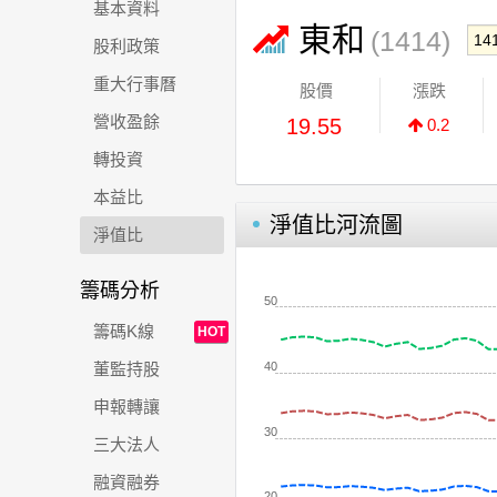
基本資料
東和
(1414)
股利政策
重大行事曆
股價
漲跌
營收盈餘
19.55
0.2
轉投資
本益比
淨值比河流圖
淨值比
籌碼分析
50
籌碼K線
HOT
40
董監持股
申報轉讓
30
三大法人
融資融券
20