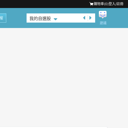
購物車(
0
)
登入/註冊
權
我的自選股
建議