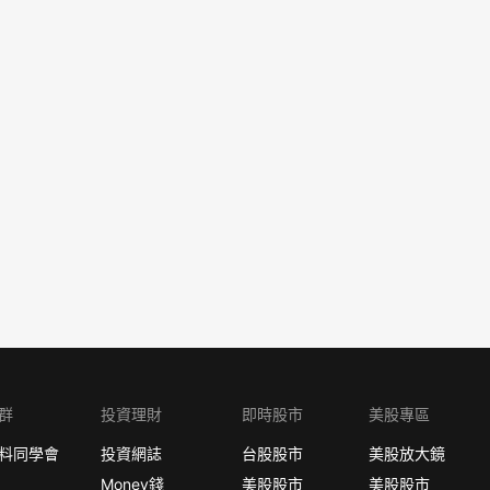
群
投資理財
即時股市
美股專區
料同學會
投資網誌
台股股市
美股放大鏡
Money錢
美股股市
美股股市