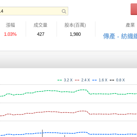
漲幅
成交量
股本(百萬)
產業
1.03%
427
1,980
傳產 - 紡織
3.2 X
2.4 X
1.6 X
0.8 X