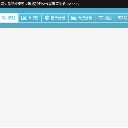
投資
跨領域學習
聯絡我們
作者專區
關於CMoney
個股
排行榜
產業分析
市況分析
權證
期