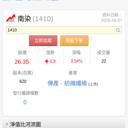
資料日期：
(1410)
南染
2026-08-07
立即追蹤
模擬下單
股價
漲跌
漲幅
成交量
26.35
3.54%
22
0.9
股本(百萬)
產業
620
傳產 - 紡織纖維
(上市)
發行權證檔數
0
淨值比河流圖