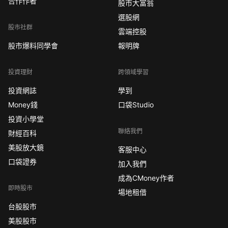
合作作者
股市大富翁
選股網
股市社群
雲端控股
股市爆料同學會
報明牌
投資理財
跨領域學習
投資網誌
學到
Money錢
口袋Studio
投資小學堂
聯絡我們
財經百科
美股放大鏡
客服中心
口袋證券
加入我們
成為CMoney作者
即時股市
場地租借
台股股市
美股股市