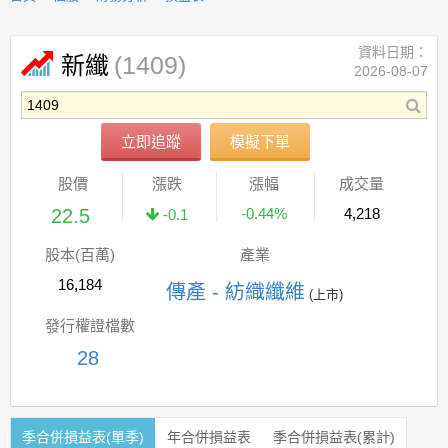
資料日期：
(1409)
新纖
2026-08-07
立即追蹤
模擬下單
股價
漲跌
漲幅
成交量
22.5
-0.44%
4,218
-0.1
股本(百萬)
產業
16,184
傳產 - 紡織纖維
(上市)
發行權證檔數
28
季合併損益表(單季)
年合併損益表
季合併損益表(累計)