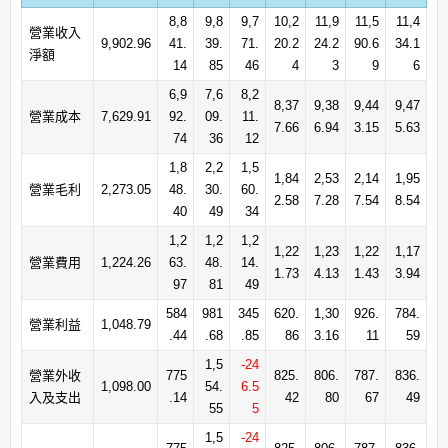
8,8
9,8
9,7
10,2
11,9
11,5
11,4
營業收入
9,902.96
41.
39.
71.
20.2
24.2
90.6
34.1
淨額
14
85
46
4
3
9
6
6,9
7,6
8,2
8,37
9,38
9,44
9,47
營業成本
7,629.91
92.
09.
11.
7.66
6.94
3.15
5.63
74
36
12
1,8
2,2
1,5
1,84
2,53
2,14
1,95
營業毛利
2,273.05
48.
30.
60.
2.58
7.28
7.54
8.54
40
49
34
1,2
1,2
1,2
1,22
1,23
1,22
1,17
營業費用
1,224.26
63.
48.
14.
1.73
4.13
1.43
3.94
97
81
49
584
981
345
620.
1,30
926.
784.
營業利益
1,048.79
.44
.68
.85
86
3.16
11
59
1,5
-24
營業外收
775
825.
806.
787.
836.
1,098.00
54.
6.5
入及支出
.14
42
80
67
49
55
5
1,5
-24