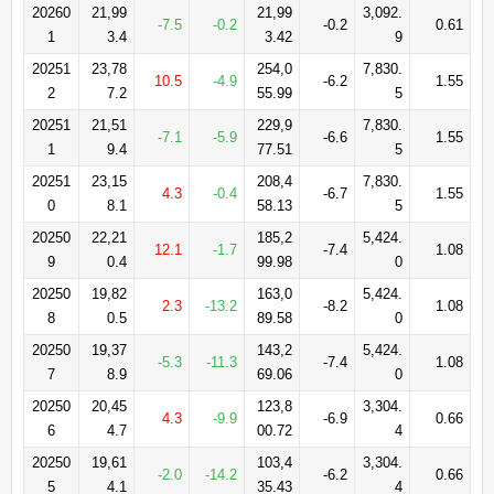
20260
21,99
21,99
3,092.
-7.5
-0.2
-0.2
0.61
1
3.4
3.42
9
20251
23,78
254,0
7,830.
10.5
-4.9
-6.2
1.55
2
7.2
55.99
5
20251
21,51
229,9
7,830.
-7.1
-5.9
-6.6
1.55
1
9.4
77.51
5
20251
23,15
208,4
7,830.
4.3
-0.4
-6.7
1.55
0
8.1
58.13
5
20250
22,21
185,2
5,424.
12.1
-1.7
-7.4
1.08
9
0.4
99.98
0
20250
19,82
163,0
5,424.
2.3
-13.2
-8.2
1.08
8
0.5
89.58
0
20250
19,37
143,2
5,424.
-5.3
-11.3
-7.4
1.08
7
8.9
69.06
0
20250
20,45
123,8
3,304.
4.3
-9.9
-6.9
0.66
6
4.7
00.72
4
20250
19,61
103,4
3,304.
-2.0
-14.2
-6.2
0.66
5
4.1
35.43
4