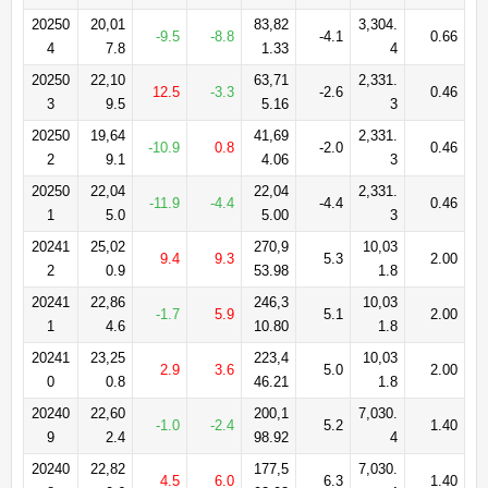
20250
20,01
83,82
3,304.
-9.5
-8.8
-4.1
0.66
4
7.8
1.33
4
20250
22,10
63,71
2,331.
12.5
-3.3
-2.6
0.46
3
9.5
5.16
3
20250
19,64
41,69
2,331.
-10.9
0.8
-2.0
0.46
2
9.1
4.06
3
20250
22,04
22,04
2,331.
-11.9
-4.4
-4.4
0.46
1
5.0
5.00
3
20241
25,02
270,9
10,03
9.4
9.3
5.3
2.00
2
0.9
53.98
1.8
20241
22,86
246,3
10,03
-1.7
5.9
5.1
2.00
1
4.6
10.80
1.8
20241
23,25
223,4
10,03
2.9
3.6
5.0
2.00
0
0.8
46.21
1.8
20240
22,60
200,1
7,030.
-1.0
-2.4
5.2
1.40
9
2.4
98.92
4
20240
22,82
177,5
7,030.
4.5
6.0
6.3
1.40