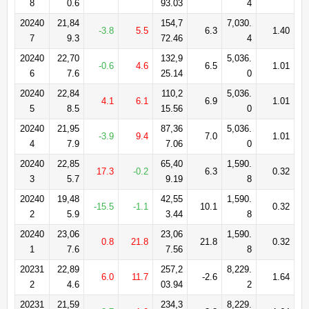
8
0.6
93.03
4
20240
21,84
154,7
7,030.
-3.8
5.5
6.3
1.40
7
9.3
72.46
4
20240
22,70
132,9
5,036.
-0.6
4.6
6.5
1.01
6
7.6
25.14
0
20240
22,84
110,2
5,036.
4.1
6.1
6.9
1.01
5
8.5
15.56
0
20240
21,95
87,36
5,036.
-3.9
9.4
7.0
1.01
4
7.9
7.06
0
20240
22,85
65,40
1,590.
17.3
-0.2
6.3
0.32
3
5.7
9.19
8
20240
19,48
42,55
1,590.
-15.5
-1.1
10.1
0.32
2
5.9
3.44
8
20240
23,06
23,06
1,590.
0.8
21.8
21.8
0.32
1
7.6
7.56
8
20231
22,89
257,2
8,229.
6.0
11.7
-2.6
1.64
2
4.6
03.94
2
20231
21,59
234,3
8,229.