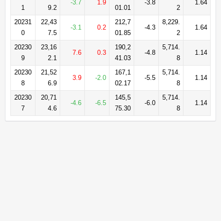
-3.7
1.9
-3.8
1.64
1
9.2
01.01
2
20231
22,43
212,7
8,229.
-3.1
0.2
-4.3
1.64
0
7.5
01.85
2
20230
23,16
190,2
5,714.
7.6
0.3
-4.8
1.14
9
2.1
41.03
8
20230
21,52
167,1
5,714.
3.9
-2.0
-5.5
1.14
8
6.9
02.17
8
20230
20,71
145,5
5,714.
-4.6
-6.5
-6.0
1.14
7
4.6
75.30
8