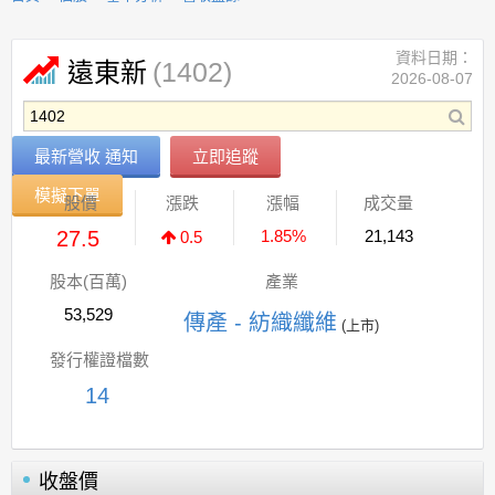
資料日期：
(1402)
遠東新
2026-08-07
最新營收 通知
立即追蹤
模擬下單
股價
漲跌
漲幅
成交量
27.5
1.85%
21,143
0.5
股本(百萬)
產業
53,529
傳產 - 紡織纖維
(上市)
發行權證檔數
14
收盤價