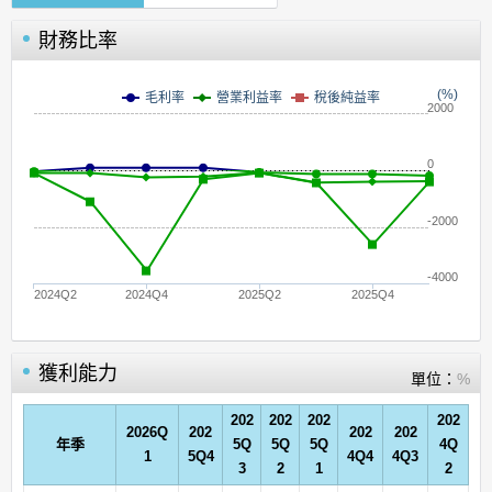
財務比率
(%)
毛利率
營業利益率
稅後純益率
2000
0
-2000
-4000
2024Q2
2024Q4
2025Q2
2025Q4
獲利能力
單位：
%
202
202
202
202
2026Q
202
202
202
年季
5Q
5Q
5Q
4Q
1
5Q4
4Q4
4Q3
3
2
1
2