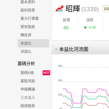
基本資料
昭輝
(1339)
股利政策
重大行事曆
股價
漲跌
營收盈餘
45
-0.05
轉投資
本益比
本益比河流圖
淨值比
籌碼分析
200
籌碼K線
HOT
150
董監持股
申報轉讓
100
三大法人
融資融券
50