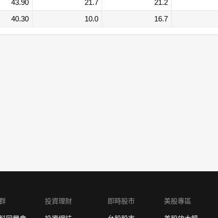
43.90
21.7
21.2
40.30
10.0
16.7
群
投資理財
即時股市
美股專區