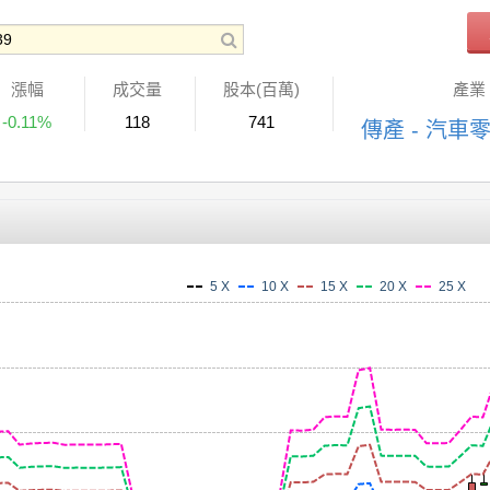
漲幅
成交量
股本(百萬)
產業
-0.11%
118
741
傳產 - 汽車
5 X
10 X
15 X
20 X
25 X