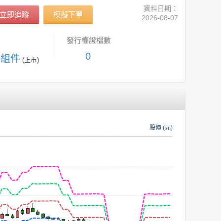
資料日期：
立即追蹤
模擬下單
2026-08-07
發行權證檔數
0
零組件
(上市)
股價 (元)