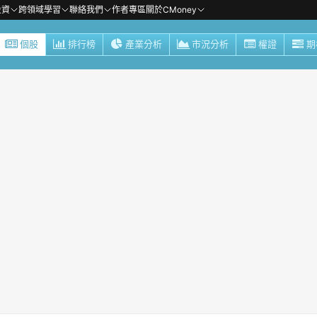
投資
跨領域學習
聯絡我們
作者專區
關於CMoney
個股
排行榜
產業分析
市況分析
權證
期