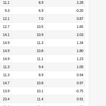
11.1
8.9
2.28
9.3
6.9
-0.20
12.1
7.0
0.87
12.7
10.5
1.65
14.1
10.9
2.03
14.9
11.3
1.34
14.9
10.8
1.80
14.9
11.1
1.23
11.3
9.4
1.05
11.3
8.9
0.94
14.7
10.8
0.97
13.9
10.1
-0.75
23.4
11.4
0.91