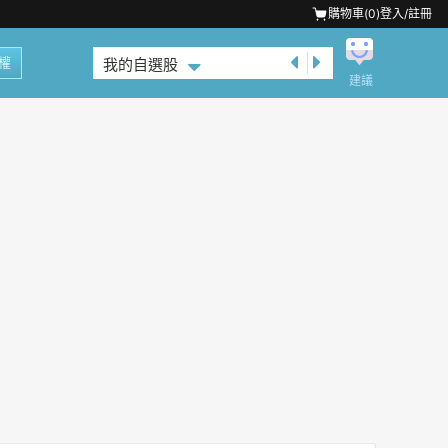
購物車(
0
)
登入/註冊
權
我的自選股
建議