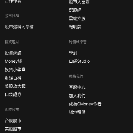
合作作者
股市大富翁
選股網
股市社群
雲端控股
股市爆料同學會
報明牌
投資理財
跨領域學習
投資網誌
學到
Money錢
口袋Studio
投資小學堂
聯絡我們
財經百科
美股放大鏡
客服中心
口袋證券
加入我們
成為CMoney作者
即時股市
場地租借
台股股市
美股股市