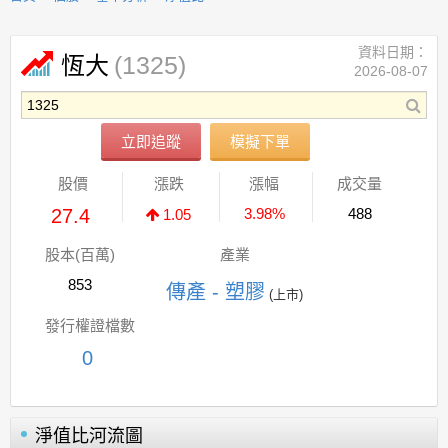
資料日期：
(1325)
恆大
2026-08-07
立即追蹤
模擬下單
股價
漲跌
漲幅
成交量
27.4
3.98%
488
1.05
股本(百萬)
產業
853
傳產 - 塑膠
(上市)
發行權證檔數
0
淨值比河流圖