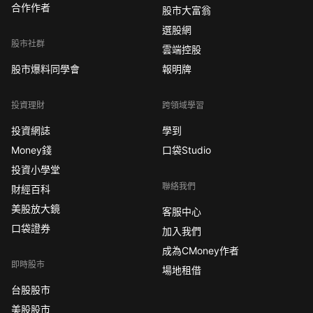
合作作者
股市大富翁
選股網
股市社群
雲端控股
股市爆料同學會
報明牌
投資理財
跨領域學習
投資網誌
學到
Money錢
口袋Studio
投資小學堂
聯絡我們
財經百科
美股放大鏡
客服中心
口袋證券
加入我們
成為CMoney作者
即時股市
場地租借
台股股市
美股股市