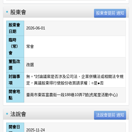
股東會
股東會
2026-06-01
日期
臨時
（常）
常會
會
董監改
改選
選
討論事
無。*討論議案是否涉及公司法、企業併購法或相關法令規
項
定，異議股東得行使股份收買請求權：○是●否
開會地
臺南市東區富農街一段188巷10弄7號(虎尾里活動中心)
點
法說會
開會日
2025-11-24