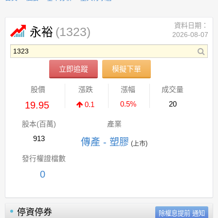
資料日期：
(1323)
永裕
2026-08-07
立即追蹤
模擬下單
股價
漲跌
漲幅
成交量
19.95
0.5%
20
0.1
股本(百萬)
產業
913
傳產 - 塑膠
(上市)
發行權證檔數
0
停資停券