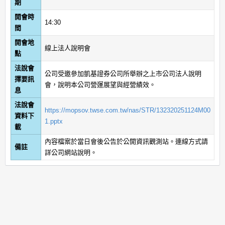
期
開會時
14:30
間
開會地
線上法人說明會
點
法說會
公司受邀參加凱基證券公司所舉辦之上市公司法人說明
擇要訊
會，說明本公司營運展望與經營績效。
息
法說會
https://mopsov.twse.com.tw/nas/STR/132320251124M00
資料下
1.pptx
載
內容檔案於當日會後公告於公開資訊觀測站。連線方式請
備註
詳公司網站說明。