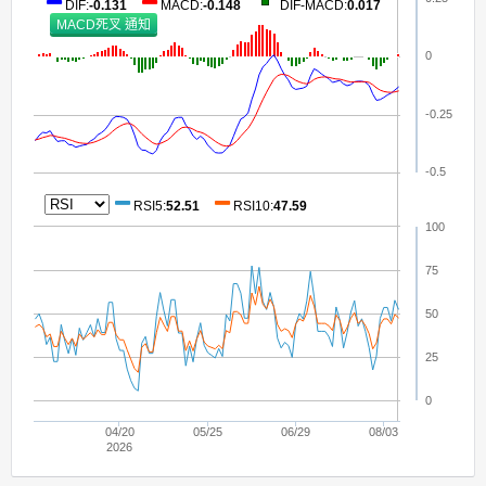
DIF
:
-0.131
MACD
:
-0.148
DIF-MACD
:
0.017
0
-0.25
-0.5
RSI5
:
52.51
RSI10
:
47.59
100
75
50
25
0
04/20
05/25
06/29
08/03
2026