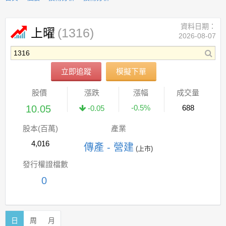
資料日期：
(1316)
上曜
2026-08-07
立即追蹤
模擬下單
股價
漲跌
漲幅
成交量
10.05
-0.5%
688
-0.05
股本(百萬)
產業
4,016
傳產 - 營建
(上市)
發行權證檔數
0
日
周
月