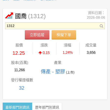
資料日期：
(1312)
國喬
2026-08-06
立即追蹤
模擬下單
股價
漲跌
漲幅
成交量
12.25
1.24%
3,656
0.15
股本(百萬)
產業
11,266
傳產 - 塑膠
(上市)
發行權證檔數
32
最新部門別資訊
歷年部門別資訊