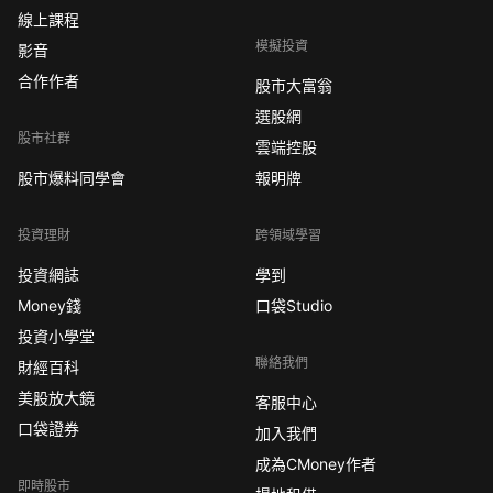
線上課程
模擬投資
影音
合作作者
股市大富翁
選股網
股市社群
雲端控股
股市爆料同學會
報明牌
投資理財
跨領域學習
投資網誌
學到
Money錢
口袋Studio
投資小學堂
聯絡我們
財經百科
美股放大鏡
客服中心
口袋證券
加入我們
成為CMoney作者
即時股市