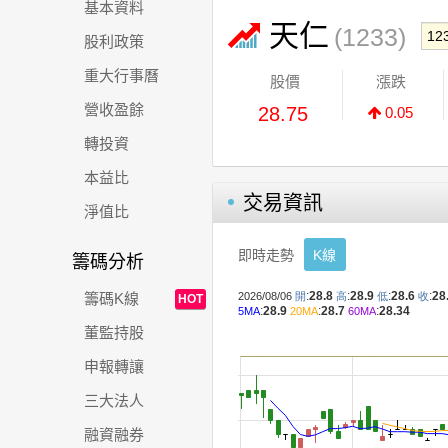
基本資料
天仁
(1233)
股利政策
重大行事曆
股價
漲跌
營收盈餘
28.75
0.05
轉投資
本益比
交易資訊
淨值比
即時走勢
K線
籌碼分析
籌碼K線
HOT
董監持股
申報轉讓
三大法人
融資融券