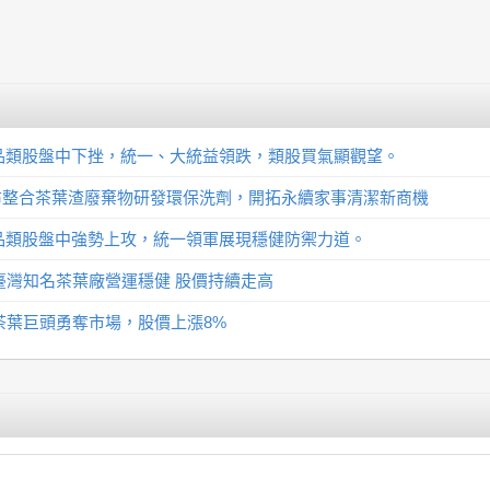
-食品類股盤中下挫，統一、大統益領跌，類股買氣顯觀望。
日宣布整合茶葉渣廢棄物研發環保洗劑，開拓永續家事清潔新商機
-食品類股盤中強勢上攻，統一領軍展現穩健防禦力道。
天仁：臺灣知名茶葉廠營運穩健 股價持續走高
仁：茶葉巨頭勇奪市場，股價上漲8%