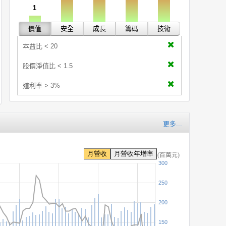
1
價值
安全
成長
籌碼
技術
本益比 < 20
股價淨值比 < 1.5
殖利率 > 3%
更多...