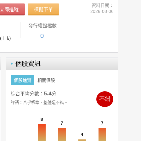
資料日期：
立即追蹤
模擬下單
2026-08-06
發行權證檔數
0
(上市)
個股資訊
個股速覽
相關個股
5.4
綜合平均分數：
分
不錯
評語：
合乎標準，整體還不錯。
8
7
7
4