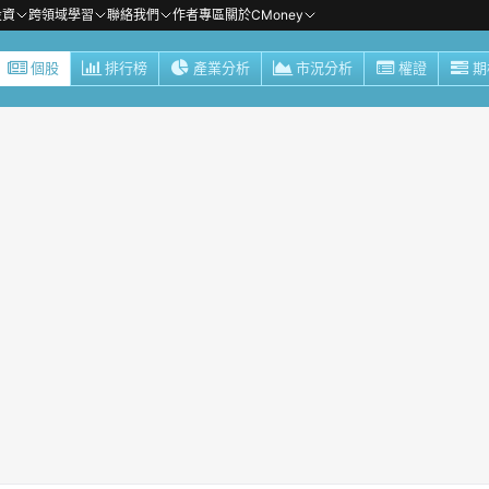
投資
跨領域學習
聯絡我們
作者專區
關於CMoney
個股
排行榜
產業分析
市況分析
權證
期