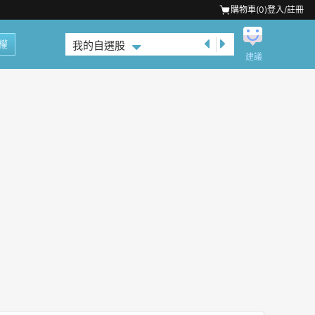
購物車(
0
)
登入/註冊
權
我的自選股
建議