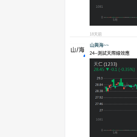
18天前
山與海~~
24--測試天際線效應