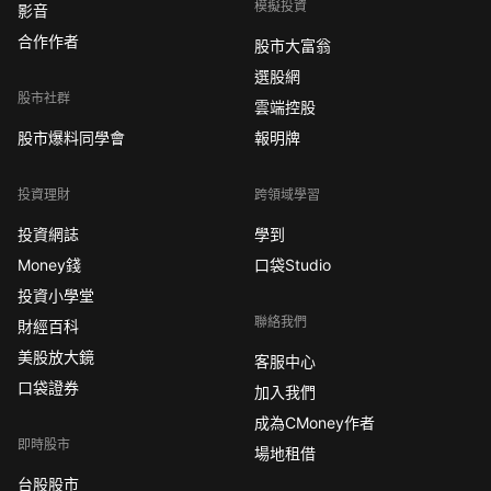
模擬投資
影音
合作作者
股市大富翁
選股網
股市社群
雲端控股
股市爆料同學會
報明牌
投資理財
跨領域學習
投資網誌
學到
Money錢
口袋Studio
投資小學堂
聯絡我們
財經百科
美股放大鏡
客服中心
口袋證券
加入我們
成為CMoney作者
即時股市
場地租借
台股股市