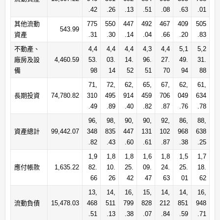
.42
.26
.13
.51
.08
.63
.01
其他流動
775
550
447
492
467
409
505
543.99
資產
.31
.30
.14
.04
.66
.20
.83
不動產、
4,4
4,4
4,4
4,3
4,4
5,1
5,2
廠房及設
4,460.59
53.
03.
14.
96.
27.
49.
31.
備
98
14
52
51
70
94
88
71,
72,
62,
65,
67,
62,
61,
長期投資
74,780.82
310
495
914
459
706
049
634
.49
.89
.40
.82
.87
.76
.78
96,
98,
90,
90,
92,
86,
88,
資產總計
99,442.07
348
835
447
131
102
968
638
.82
.43
.60
.61
.87
.38
.25
1,9
1,8
1,8
1,6
1,8
1,5
1,7
應付帳款
1,635.22
82.
10.
25.
09.
24.
25.
18.
66
26
42
47
63
01
62
13,
14,
16,
15,
14,
14,
16,
流動負債
15,478.03
468
511
799
828
212
851
948
.51
.13
.38
.07
.84
.59
.71