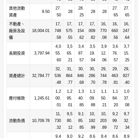
其他流動
27.
28.
27.
27.
9.50
28
28
28
資產
50
25
65
65
不動產、
17,
17,
17,
17,
16,
16,
16,
廠房及設
18,004.01
748
575
154
009
770
660
247
備
.58
.55
.62
.82
.08
.56
.64
4,0
3,5
3,4
3,5
3,9
3,6
3,7
長期投資
3,797.94
55.
65.
97.
19.
12.
76.
15.
60
21
57
04
06
57
25
32,
31,
30,
30,
29,
29,
29,
資產總計
32,784.77
536
864
846
286
744
463
827
.48
.77
.68
.70
.78
.81
.40
1,2
1,2
1,3
1,1
1,1
1,1
1,0
應付帳款
1,245.61
00.
95.
40.
09.
50.
84.
37.
01
01
85
88
21
20
08
11,
9,5
9,1
10,
10,
9,2
9,7
流動負債
10,709.78
730
80.
85.
192
203
99.
32.
.32
12
85
.99
.89
72
34
9,4
9,0
9,2
8,6
8,4
8,6
8,9