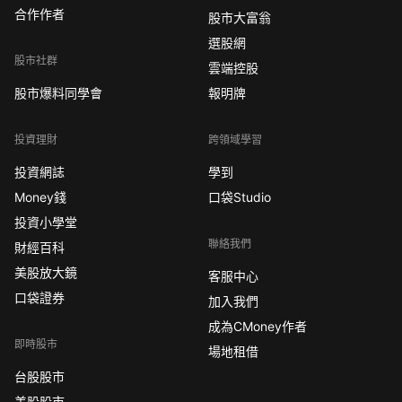
合作作者
股市大富翁
選股網
股市社群
雲端控股
股市爆料同學會
報明牌
投資理財
跨領域學習
投資網誌
學到
Money錢
口袋Studio
投資小學堂
聯絡我們
財經百科
美股放大鏡
客服中心
口袋證券
加入我們
成為CMoney作者
即時股市
場地租借
台股股市
美股股市