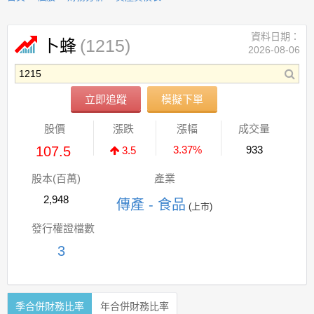
資料日期：
(1215)
卜蜂
2026-08-06
立即追蹤
模擬下單
股價
漲跌
漲幅
成交量
107.5
3.37%
933
3.5
股本(百萬)
產業
2,948
傳產 - 食品
(上市)
發行權證檔數
3
季合併財務比率
年合併財務比率