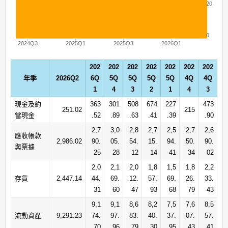
20
0
2024Q3
2025Q1
2025Q3
2026Q1
202
202
202
202
202
202
202
年季
2026Q2
6Q
5Q
5Q
5Q
5Q
4Q
4Q
1
4
3
2
1
4
3
現金及約
363
301
508
674
227
473
251.02
215
當現金
.52
.89
.63
.41
.39
.90
2,7
3,0
2,8
2,7
2,5
2,7
2,6
應收帳款
2,986.02
90.
05.
54.
15.
94.
50.
90.
與票據
25
28
12
14
41
34
02
2,0
2,1
2,0
1,8
1,5
1,8
2,2
存貨
2,447.14
44.
69.
12.
57.
69.
26.
33.
31
60
47
93
68
79
43
9,1
9,1
8,6
8,2
7,5
7,6
8,5
流動資產
9,291.23
74.
97.
83.
40.
37.
07.
57.
70
96
79
30
95
43
41