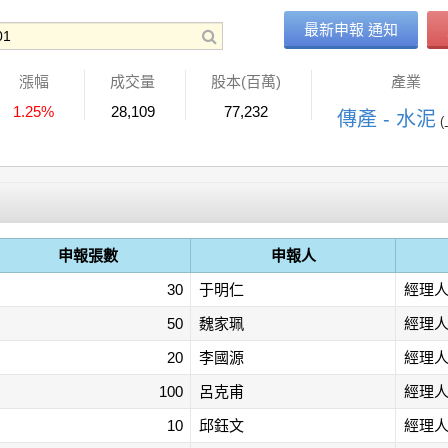
最新申報 通知
漲幅
成交量
股本(百萬)
產業
1.25%
28,109
77,232
傳產 - 水泥
申報張數
申報人
30
于明仁
經理
50
魏家珮
經理
20
李國源
經理
100
呂克甫
經理
10
邱鈺文
經理