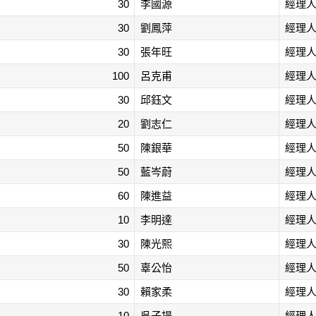
30
李國源
經理
30
劉鳳萍
經理
30
張年旺
經理
100
呂克甫
經理
30
邱鈺文
經理
20
劉志仁
經理
50
陳銀華
經理
50
藍岑蔚
經理
60
陳進益
經理
10
李明達
經理
30
陳光熙
經理
50
辜公怡
經理
30
賴家柔
經理
10
吳子揚
經理