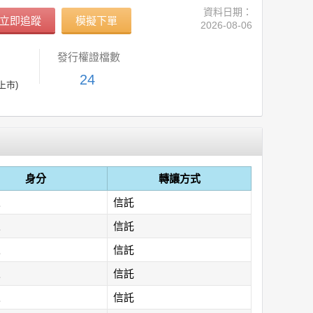
資料日期：
立即追蹤
模擬下單
2026-08-06
發行權證檔數
24
(上市)
身分
轉讓方式
人
信託
人
信託
人
信託
人
信託
人
信託