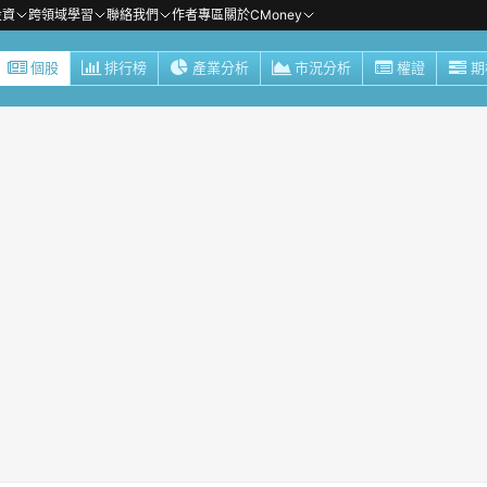
投資
跨領域學習
聯絡我們
作者專區
關於CMoney
個股
排行榜
產業分析
市況分析
權證
期