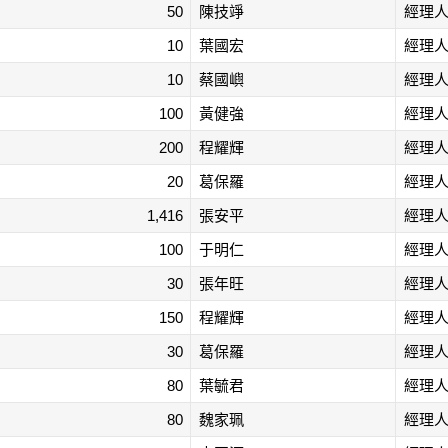
50
陳技竫
經理
10
葉國宏
經理
10
蔡國嶼
經理
100
黃健強
經理
200
程耀輝
經理
20
葛保羅
經理
1,416
張安平
經理
100
于明仁
經理
30
張年旺
經理
150
程耀輝
經理
30
葛保羅
經理
80
葉毓君
經理
80
魏家珮
經理