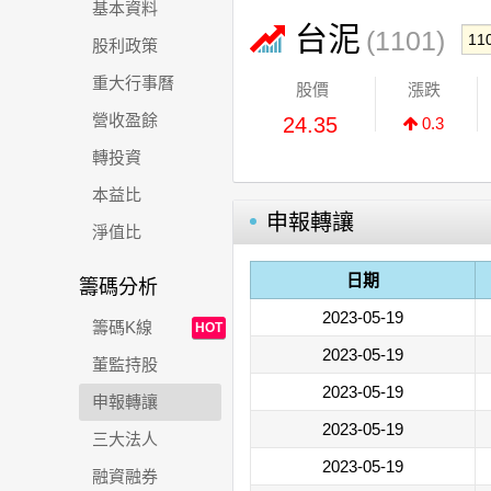
基本資料
台泥
(1101)
股利政策
重大行事曆
股價
漲跌
營收盈餘
24.35
0.3
轉投資
本益比
申報轉讓
淨值比
日期
籌碼分析
2023-05-19
籌碼K線
HOT
2023-05-19
董監持股
2023-05-19
申報轉讓
2023-05-19
三大法人
2023-05-19
融資融券