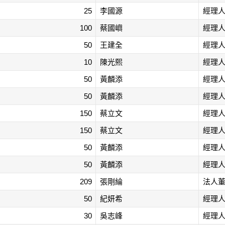
25
李國源
經理
100
蔡國嶼
經理
50
王建全
經理
10
陳光熙
經理
50
黃麟添
經理
50
黃麟添
經理
150
蔡立文
經理
150
蔡立文
經理
50
黃麟添
經理
50
黃麟添
經理
209
張剛綸
法人
50
紀妍希
經理
30
吳志峰
經理