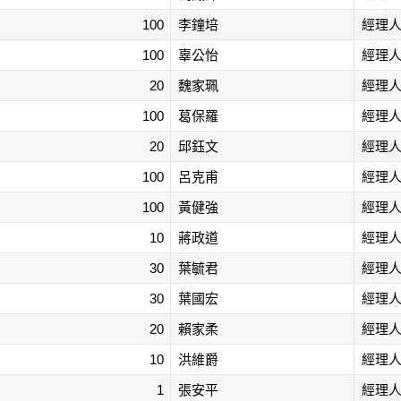
100
李鐘培
經理
100
辜公怡
經理
20
魏家珮
經理
100
葛保羅
經理
20
邱鈺文
經理
100
呂克甫
經理
100
黃健強
經理
10
蔣政道
經理
30
葉毓君
經理
30
葉國宏
經理
20
賴家柔
經理
10
洪維爵
經理
1
張安平
經理