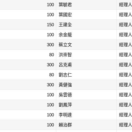
100
葉毓君
經理
100
葉國宏
經理
150
王建全
經理
100
余金龍
經理
300
蔡立文
經理
80
洪崇智
經理
300
呂克甫
經理
80
劉志仁
經理
300
黃健強
經理
100
吳雲德
經理
100
劉鳳萍
經理
100
李明達
經理
100
賴治群
經理