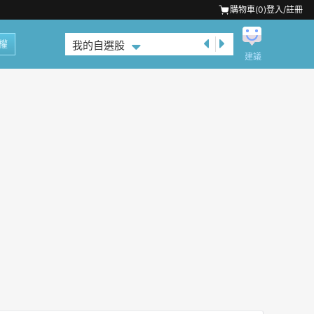
購物車(
0
)
登入/註冊
權
我的自選股
建議