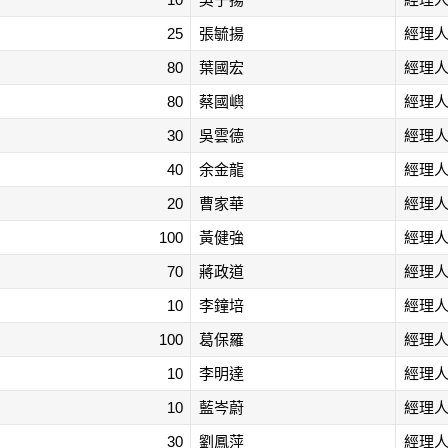
25
張毓揚
經理
80
葉國宏
經理
80
蔡國嶼
經理
30
吳雲德
經理
40
余金龍
經理
20
曹家華
經理
100
黃健強
經理
70
蔣政道
經理
10
李鐘培
經理
100
葛保羅
經理
10
李明達
經理
10
藍岑蔚
經理
30
劉鳳萍
經理