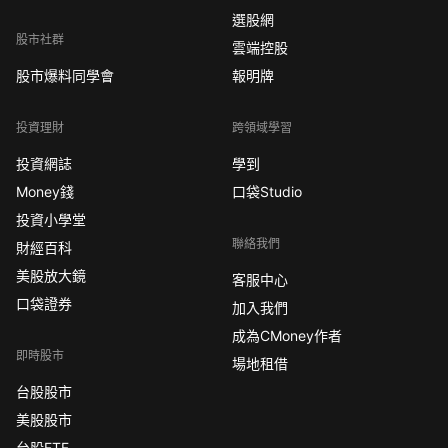
選股網
股市社群
雲端控股
股市爆料同學會
報明牌
投資理財
跨領域學習
投資網誌
學到
Money錢
口袋Studio
投資小學堂
聯絡我們
財經百科
美股放大鏡
客服中心
口袋證券
加入我們
成為CMoney作者
即時股市
場地租借
台股股市
美股股市
台股ETF