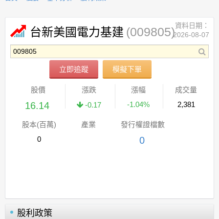
資料日期：
(009805)
台新美國電力基建
2026-08-07
立即追蹤
模擬下單
股價
漲跌
漲幅
成交量
16.14
-1.04%
2,381
-0.17
股本(百萬)
產業
發行權證檔數
0
0
股利政策