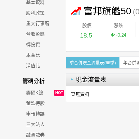
基本資料
富邦旗艦50
(
股利政策
重大行事曆
股價
漲跌
營收盈餘
18.5
-0.24
轉投資
本益比
季合併現金流量表(單季)
年合併
淨值比
現金流量表
籌碼分析
籌碼K線
HOT
查無資料
董監持股
申報轉讓
三大法人
融資融券