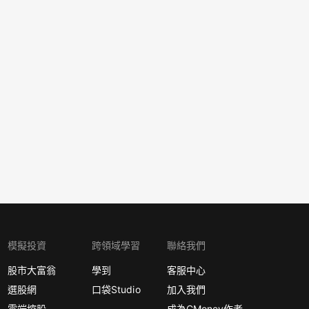
模擬投資
跨領域學習
聯絡我們
股市大富翁
學到
客服中心
選股網
口袋Studio
加入我們
雲端控股
成為CMoney作者