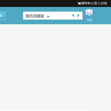
購物車(
0
)
登入/註冊
權
我的自選股
建議