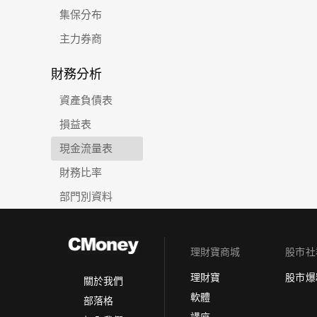
集保分布
主力券商
財務分析
資產負債表
損益表
現金流量表
財務比率
部門別資料
理財寶商城
股市社
理財寶
股市爆
關於我們
軟體
部落格
講座