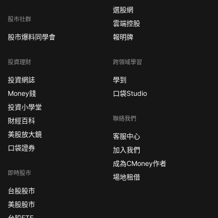
選股網
股市社群
雲端控股
股市爆料同學會
報明牌
投資理財
跨領域學習
投資網誌
學到
Money錢
口袋Studio
投資小學堂
聯絡我們
財經百科
美股放大鏡
客服中心
口袋證券
加入我們
成為CMoney作者
即時股市
場地租借
台股股市
美股股市
台股ETF