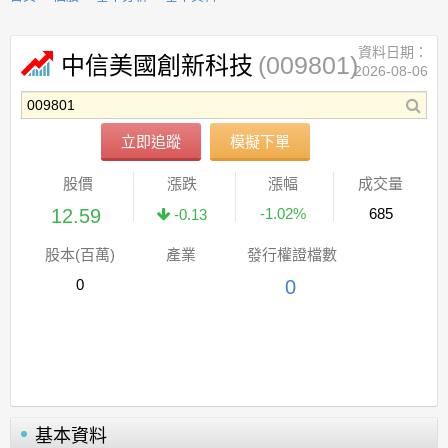
資料日期：
(009801)
中信美國創新科技
2026-08-06
立即追蹤
模擬下單
股價
漲跌
漲幅
成交量
12.59
-1.02%
685
-0.13
股本(百萬)
產業
發行權證檔數
0
0
基本資料