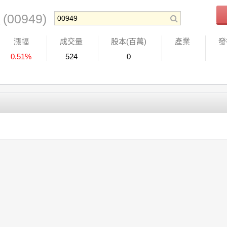
頭
(00949)
漲幅
成交量
股本(百萬)
產業
發
0.51%
524
0