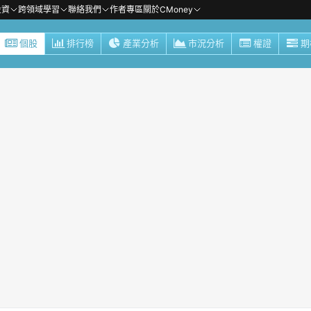
投資
跨領域學習
聯絡我們
作者專區
關於CMoney
個股
排行榜
產業分析
市況分析
權證
期