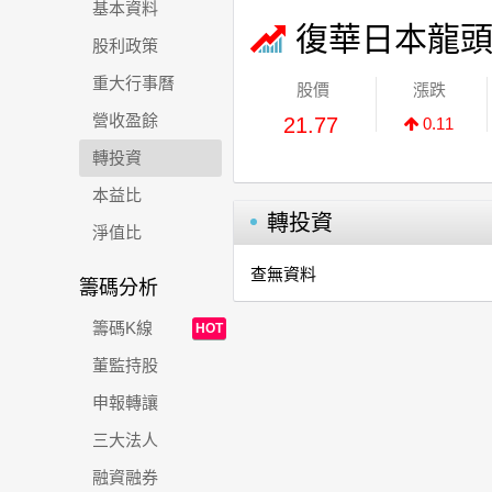
基本資料
復華日本龍
股利政策
重大行事曆
股價
漲跌
營收盈餘
21.77
0.11
轉投資
本益比
轉投資
淨值比
查無資料
籌碼分析
籌碼K線
HOT
董監持股
申報轉讓
三大法人
融資融券