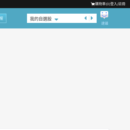
購物車(
0
)
登入/註冊
權
我的自選股
建議