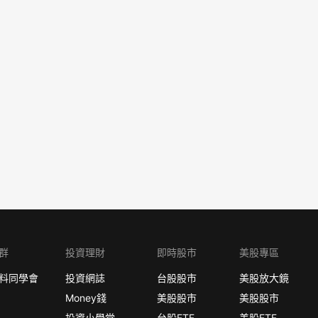
群
投資理財
即時股市
美股專區
料同學會
投資網誌
台股股市
美股放大鏡
Money錢
美股股市
美股股市
投資小學堂
台股ETF
美股ETF