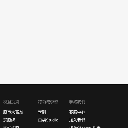
模擬投資
跨領域學習
聯絡我們
股市大富翁
學到
客服中心
選股網
口袋Studio
加入我們
雲端控股
成為CMoney作者