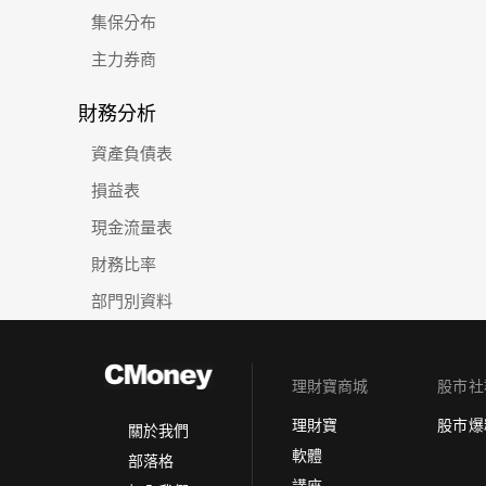
集保分布
主力券商
財務分析
資產負債表
損益表
現金流量表
財務比率
部門別資料
理財寶商城
股市社
理財寶
股市爆
關於我們
軟體
部落格
講座