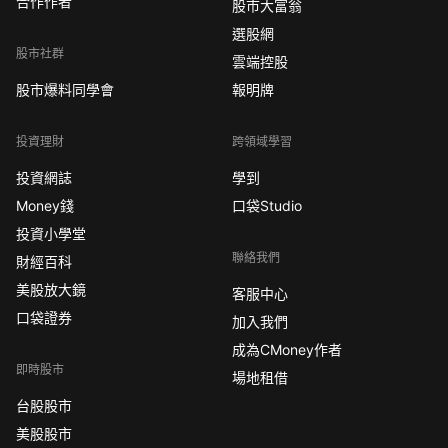
合作作者
股市大富翁
選股網
股市社群
雲端控股
股市爆料同學會
報明牌
投資理財
跨領域學習
投資網誌
學到
Money錢
口袋Studio
投資小學堂
聯絡我們
財經百科
美股放大鏡
客服中心
口袋證券
加入我們
成為CMoney作者
即時股市
場地租借
台股股市
美股股市