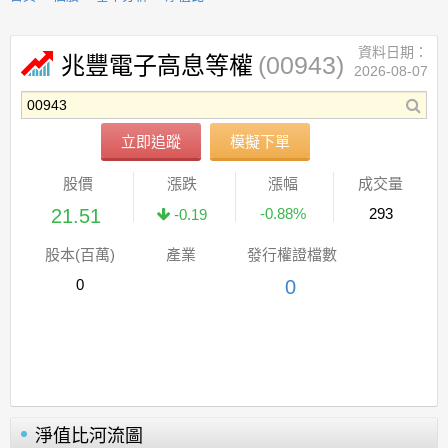
資料日期：
(00943)
兆豐電子高息等權
2026-08-07
立即追蹤
模擬下單
股價
漲跌
漲幅
成交量
21.51
-0.88%
293
-0.19
股本(百萬)
產業
發行權證檔數
0
0
淨值比河流圖