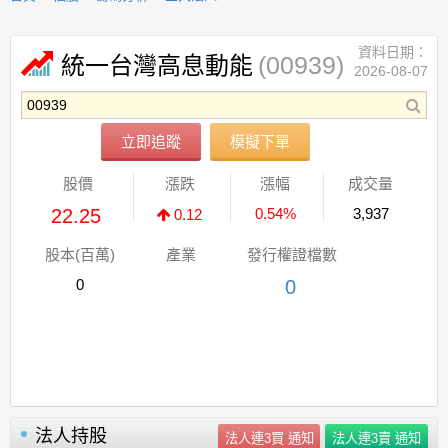
資料日期：
(00939)
統一台灣高息動能
2026-08-07
立即追蹤
模擬下單
股價
漲跌
漲幅
成交量
22.25
0.54%
3,937
0.12
股本(百萬)
產業
發行權證檔數
0
0
法人持股