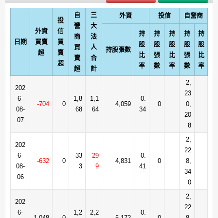
自
三
外資
投信
自營商
投
營
大
外資
信
持
持
持
持
持
商
法
日期
買賣
買
股
股
股
股
股
買
人
持股張數
超
賣
比
張
比
張
比
賣
合
超
率
數
率
數
率
超
計
2,
202
23
6-
1,8
1,1
0.
-704
0
4,059
0
0,
08-
68
64
34
20
07
8
2,
202
22
6-
33
-29
0.
-632
0
4,831
0
8,
08-
3
9
41
34
06
0
2,
202
22
6-
1,2
2,2
0.
1,048
0
5,172
0
8,