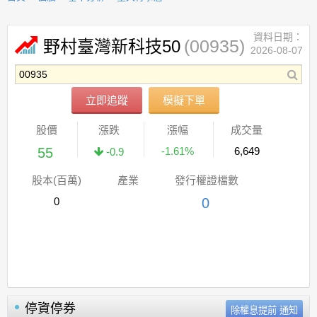
資料日期：
(00935)
野村臺灣新科技50
2026-08-07
立即追蹤
模擬下單
股價
漲跌
漲幅
成交量
55
-1.61%
6,649
-0.9
股本(百萬)
產業
發行權證檔數
0
0
停資停券