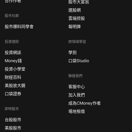
合作作者
股市大富翁
選股網
股市社群
雲端控股
股市爆料同學會
報明牌
投資理財
跨領域學習
投資網誌
學到
Money錢
口袋Studio
投資小學堂
聯絡我們
財經百科
美股放大鏡
客服中心
口袋證券
加入我們
成為CMoney作者
即時股市
場地租借
台股股市
美股股市