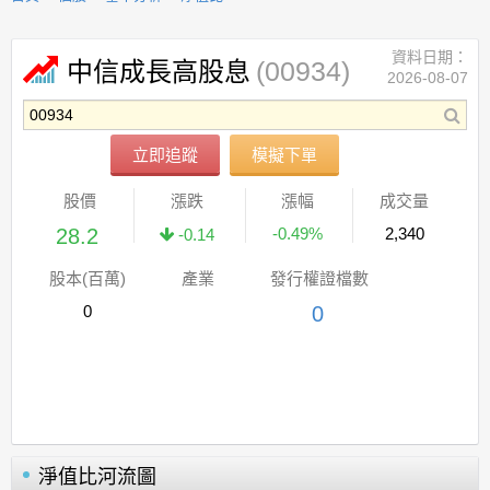
資料日期：
(00934)
中信成長高股息
2026-08-07
立即追蹤
模擬下單
股價
漲跌
漲幅
成交量
28.2
-0.49%
2,340
-0.14
股本(百萬)
產業
發行權證檔數
0
0
淨值比河流圖