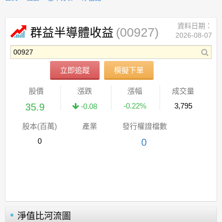
資料日期：
(00927)
群益半導體收益
2026-08-07
立即追蹤
模擬下單
股價
漲跌
漲幅
成交量
35.9
-0.22%
3,795
-0.08
股本(百萬)
產業
發行權證檔數
0
0
淨值比河流圖