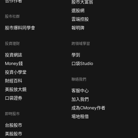
合作作者
股市大富翁
選股網
股市社群
雲端控股
股市爆料同學會
報明牌
投資理財
跨領域學習
投資網誌
學到
Money錢
口袋Studio
投資小學堂
聯絡我們
財經百科
美股放大鏡
客服中心
口袋證券
加入我們
成為CMoney作者
即時股市
場地租借
台股股市
美股股市