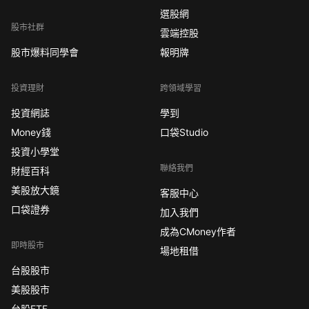
選股網
股市社群
雲端控股
股市爆料同學會
報明牌
投資理財
跨領域學習
投資網誌
學到
Money錢
口袋Studio
投資小學堂
聯絡我們
財經百科
美股放大鏡
客服中心
口袋證券
加入我們
成為CMoney作者
即時股市
場地租借
台股股市
美股股市
台股ETF