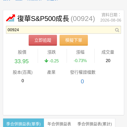
資料日期：
(00924)
復華S&P500成長
2026-08-06
立即追蹤
模擬下單
股價
漲跌
漲幅
成交量
33.95
-0.73%
20
-0.25
股本(百萬)
產業
發行權證檔數
0
0
季合併損益表(單季)
年合併損益表
季合併損益表(累計)