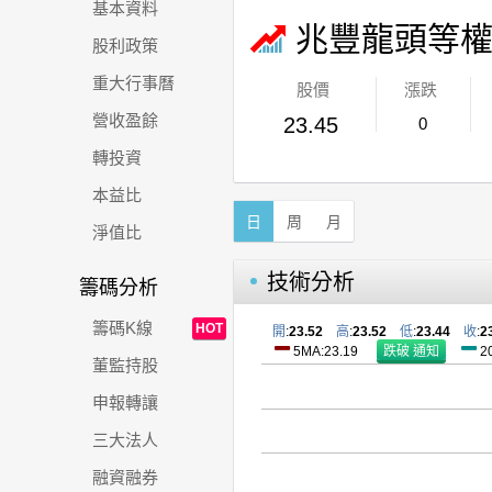
基本資料
兆豐龍頭等
股利政策
重大行事曆
股價
漲跌
營收盈餘
23.45
0
轉投資
本益比
日
周
月
淨值比
技術分析
籌碼分析
籌碼K線
HOT
開
:
23.52
高
:
23.52
低
:
23.44
收
:
2
5MA:23.19
2
董監持股
申報轉讓
三大法人
融資融券