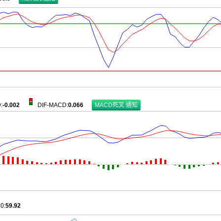
D
:
-0.002
DIF-MACD
:
0.066
10
:
59.92