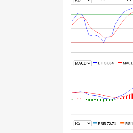
DIF
:
0.064
MAC
RSI5
:
72.71
RSI