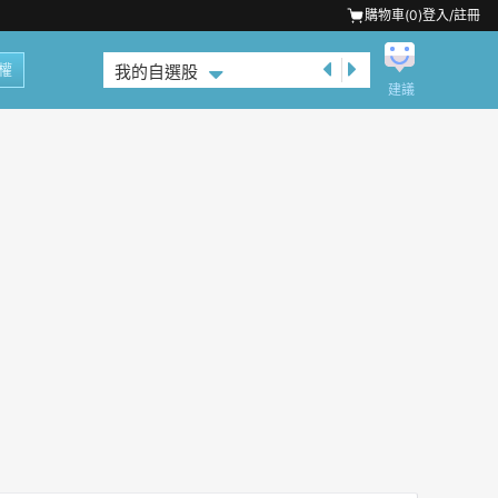
購物車(
0
)
登入/註冊
權
我的自選股
建議