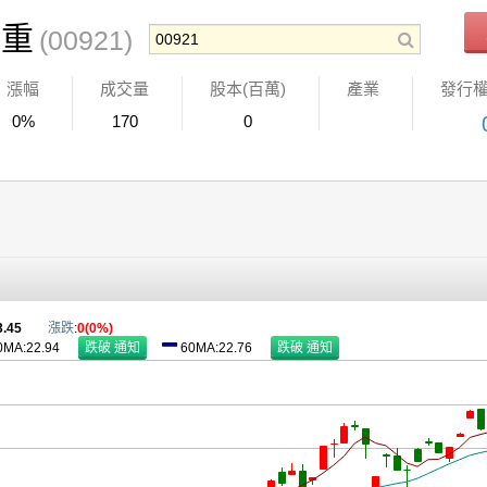
權重
(00921)
漲幅
成交量
股本(百萬)
產業
發行
0%
170
0
3.45
漲跌
:
0(0%)
0MA:22.94
60MA:22.76