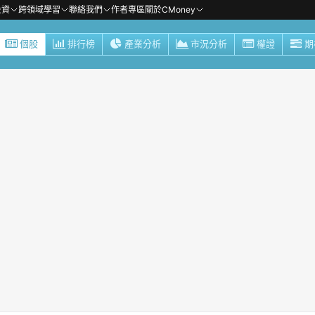
投資
跨領域學習
聯絡我們
作者專區
關於CMoney
個股
排行榜
產業分析
市況分析
權證
期