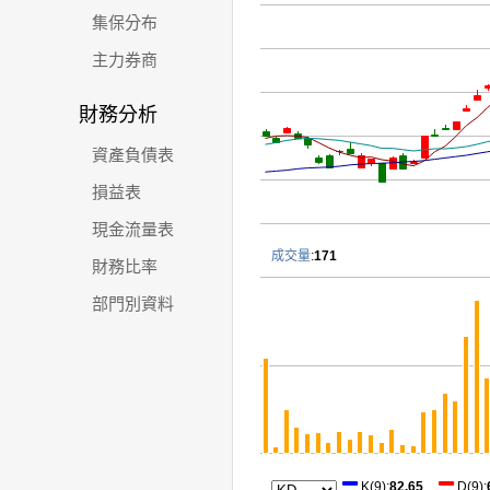
集保分布
主力券商
財務分析
資產負債表
損益表
現金流量表
成交量
:
171
財務比率
部門別資料
K(9)
:
82.65
D(9)
: