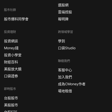
選股網
股市社群
雲端控股
股市爆料同學會
報明牌
投資理財
跨領域學習
投資網誌
學到
Money錢
口袋Studio
投資小學堂
聯絡我們
財經百科
美股放大鏡
客服中心
口袋證券
加入我們
成為CMoney作者
即時股市
場地租借
台股股市
美股股市
台股ETF