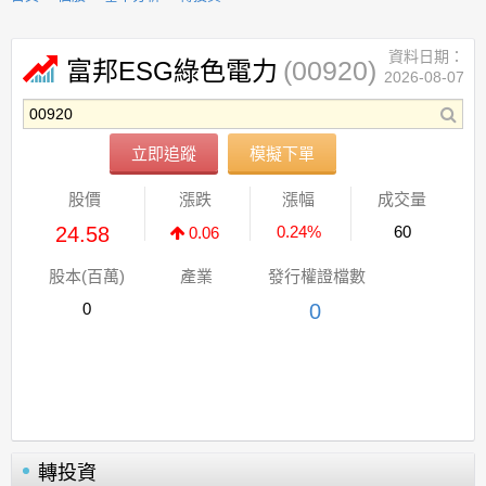
資料日期：
(00920)
富邦ESG綠色電力
2026-08-07
立即追蹤
模擬下單
股價
漲跌
漲幅
成交量
24.58
0.24%
60
0.06
股本(百萬)
產業
發行權證檔數
0
0
轉投資