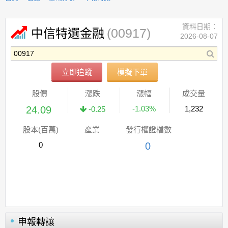
資料日期：
(00917)
中信特選金融
2026-08-07
立即追蹤
模擬下單
股價
漲跌
漲幅
成交量
24.09
-1.03%
1,232
-0.25
股本(百萬)
產業
發行權證檔數
0
0
申報轉讓