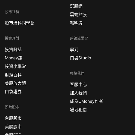
選股網
股市社群
雲端控股
股市爆料同學會
報明牌
投資理財
跨領域學習
投資網誌
學到
Money錢
口袋Studio
投資小學堂
聯絡我們
財經百科
美股放大鏡
客服中心
口袋證券
加入我們
成為CMoney作者
即時股市
場地租借
台股股市
美股股市
台股ETF