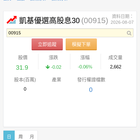
資料日期：
(00915)
凱基優選高股息30
2026-08-07
立即追蹤
模擬下單
股價
漲跌
漲幅
成交量
31.9
-0.06%
2,662
-0.02
股本(百萬)
產業
發行權證檔數
0
0
日
周
月