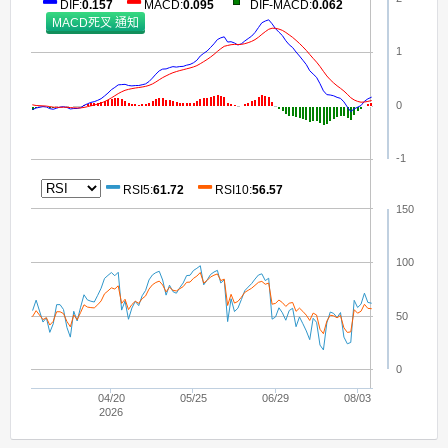
DIF
:
0.157
MACD
:
0.095
DIF-MACD
:
0.062
1
0
-1
RSI5
:
61.72
RSI10
:
56.57
150
100
50
0
04/20
05/25
06/29
08/03
2026